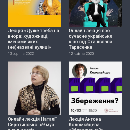
Лекція «Дуже треба на
Онлайн лекція про
вчора: художниці,
сучасне українське
іменами яких
кіно від Станіслава
(не)названі вулиці»
Тарасенка
13 серпня 2022
12 квітня 2020
Онлайн лекція Наталії
Лекція Антона
Сиротинської «9 муз
Коломєйцева