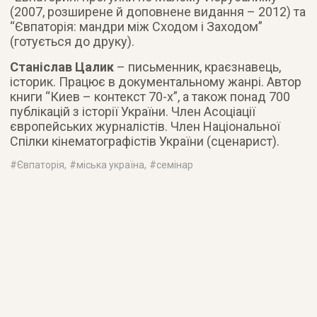
(2007, розширене й доповнене видання – 2012) та
“Євпаторія: мандри між Сходом і Заходом”
(готується до друку).
Станіслав Цалик
– письменник, краєзнавець,
історик. Працює в документальному жанрі. Автор
книги “Киев – контекст 70-х”, а також понад 700
публікацій з історії України. Член Асоціації
європейських журналістів. Член Національної
Спілки кінематографістів України (сценарист).
#
Євпаторія
, #
міська україна
, #
семінар