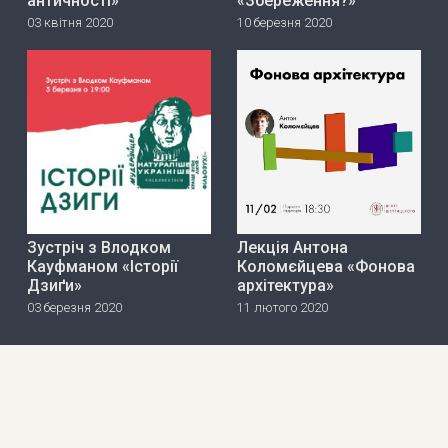
античності»
«Збереження?»
03 квітня 2020
10 березня 2020
Зустріч з Влодком
Лекція Антона
Кауфманом «Історії
Коломєйцева «Фонова
Дзиґи»
архітектура»
03 березня 2020
11 лютого 2020