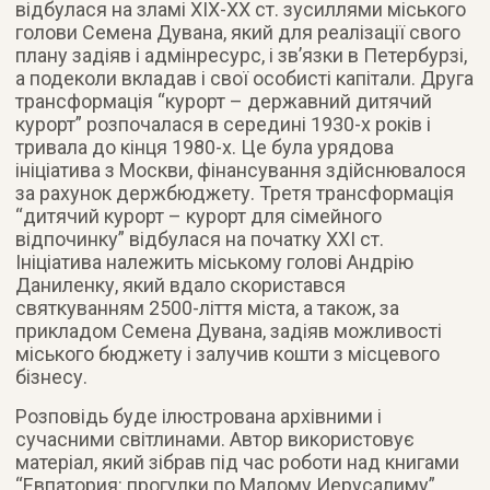
відбулася на зламі ХІХ-ХХ ст. зусиллями міського
голови Семена Дувана, який для реалізації свого
плану задіяв і адмінресурс, і зв’язки в Петербурзі,
а подеколи вкладав і свої особисті капітали. Друга
трансформація “курорт – державний дитячий
курорт” розпочалася в середині 1930-х років і
тривала до кінця 1980-х. Це була урядова
ініціатива з Москви, фінансування здійснювалося
за рахунок держбюджету. Третя трансформація
“дитячий курорт – курорт для сімейного
відпочинку” відбулася на початку ХХІ ст.
Ініціатива належить міському голові Андрію
Даниленку, який вдало скористався
святкуванням 2500-ліття міста, а також, за
прикладом Семена Дувана, задіяв можливості
міського бюджету і залучив кошти з місцевого
бізнесу.
Розповідь буде ілюстрована архівними і
сучасними світлинами. Автор використовує
матеріал, який зібрав під час роботи над книгами
“Евпатория: прогулки по Малому Иерусалиму”