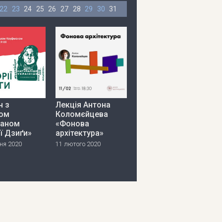
22
23
24
25
26
27
28
29
30
31
ч з
Лекція Антона
ом
Коломєйцева
аном
«Фонова
ії Дзиґи»
архітектура»
ня 2020
11 лютого 2020