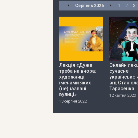
Серпень
2026
1
2
3
Лекція «Дуже
Онлайн лекц
треба на вчора:
сучасне
художниці,
українське 
іменами яких
від Станісл
(не)названі
Тарасенка
вулиці»
12 квітня 2020
13 серпня 2022