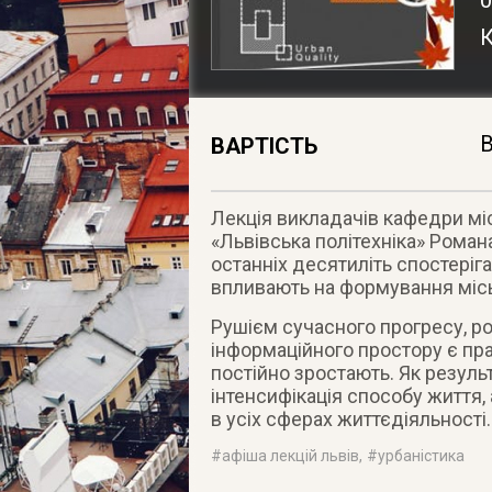
К
В
ВАРТІСТЬ
Лекція викладачів кафедри мі
«Львівська політехніка» Роман
останніх десятиліть спостеріг
впливають на формування міс
Рушієм сучасного прогресу, р
інформаційного простору є пра
постійно зростають. Як результ
інтенсифікація способу життя,
в усіх сферах життєдіяльності.
#
афіша лекцій львів
, #
урбаністика