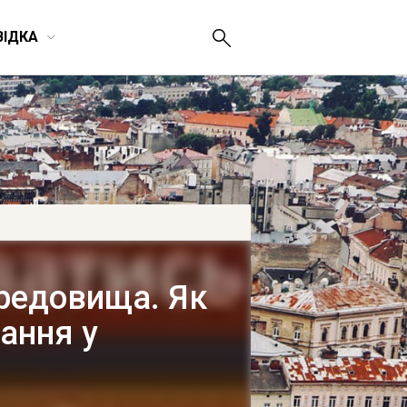
ВІДКА
ередовища. Як
ання у