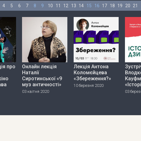
4
5
6
7
8
9
10
11
12
13
14
15
16
17
18
19
20
21
ія про
Онлайн лекція
Лекція Антона
Зустрі
Наталії
Коломєйцева
Влодк
кіно
Сиротинської «9
«Збереження?»
Кауфм
ава
муз античності»
«Істор
10 березня 2020
03 квітня 2020
03 берез