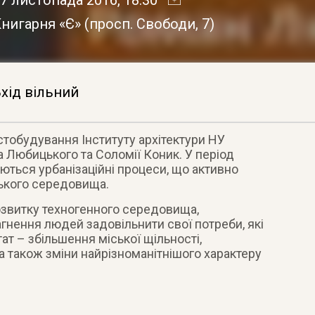
нигарня «Є»
(
просп. Свободи, 7
)
хід вільний
стобудування Інституту архітектури НУ
а Любицького та Соломії Коник. У період
аються урбанізаційні процеси, що активно
ького середовища.
озвитку техногенного середовища,
гнення людей задовільнити свої потреби, які
ат – збільшення міської щільності,
 а також зміни найрізноманітнішого характеру