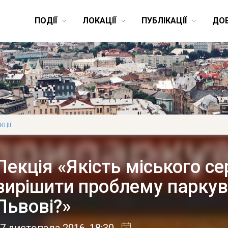
ПОДІЇ
ЛОКАЦІЇ
ПУБЛІКАЦІЇ
ДО
КЦІЇ
Лекція «Якість міського с
вирішити проблему паркув
Львові?»
7 листопада 2016
, 18:30