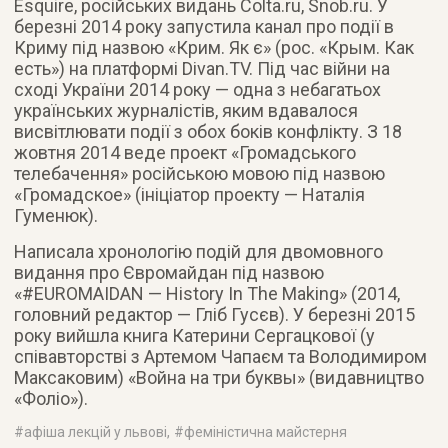
Esquire, російських видань Colta.ru, Snob.ru. У
березні 2014 року запустила канал про події в
Криму під назвою «Крим. Як є» (рос. «Крым. Как
есть») на платформі Divan.TV. Під час війни на
сході України 2014 року — одна з небагатьох
українських журналістів, яким вдавалося
висвітлювати події з обох боків конфлікту. З 18
жовтня 2014 веде проект «Громадського
телебачення» російською мовою під назвою
«Громадское» (ініціатор проекту — Наталія
Гуменюк).
Написала хронологію подій для двомовного
видання про Євромайдан під назвою
«#EUROMAIDAN — History In The Making» (2014,
головний редактор — Гліб Гусєв). У березні 2015
року вийшла книга Катерини Сергацкової (у
співавторстві з Артемом Чапаєм та Володимиром
Максаковим) «Война на три буквы» (видавництво
«Фоліо»).
#
афіша лекцій у львові
, #
феміністична майстерня