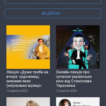
ЗА ДАТОЮ
Лекція «Дуже треба на
Онлайн лекція про
вчора: художниці,
сучасне українське
іменами яких
кіно від Станіслава
(не)названі вулиці»
Тарасенка
13 серпня 2022
12 квітня 2020