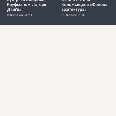
Кауфманом «Історії
Коломєйцева «Фонова
Дзиґи»
архітектура»
03 березня 2020
11 лютого 2020