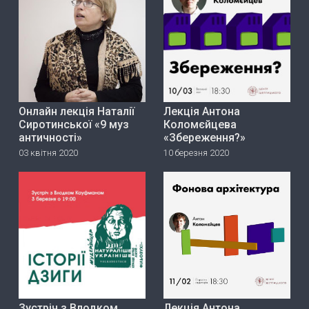
Онлайн лекція Наталії
Лекція Антона
Сиротинської «9 муз
Коломєйцева
античності»
«Збереження?»
03 квітня 2020
10 березня 2020
Зустріч з Влодком
Лекція Антона