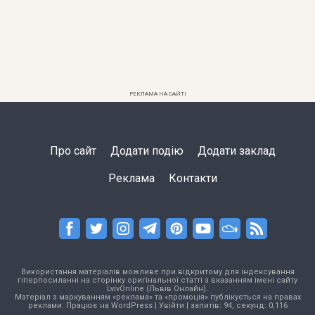
РЕКЛАМА НА САЙТІ
Про сайт
Додати подію
Додати заклад
Реклама
Контакти
Використання матеріалів можливе при відкритому для індексування
гіперпосиланні на сторінку оригінальної статті з вказанням імені сайту
LvivOnline (Львів Онлайн).
Матеріал з маркуванням «реклама» та «промоція» публікується на правах
реклами. Працює на
WordPress
|
Увійти
| запитів: 94, секунд: 0,116