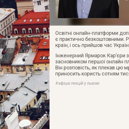
Освітні онлайн-платформи доп
є практично безкоштовними. Р
країн, і ось прийшов час Україн
Інженерний Ярмарок Кар’єри 
засновником першої онлайн п
Він розповість, як плекав цю м
приносить користь сотням тися
#
афіша лекцій у львові