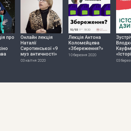
ія про
Онлайн лекція
Лекція Антона
Зустрі
Наталії
Коломєйцева
Влодк
кіно
Сиротинської «9
«Збереження?»
Кауфм
ава
муз античності»
«Істор
10 березня 2020
03 квітня 2020
03 берез