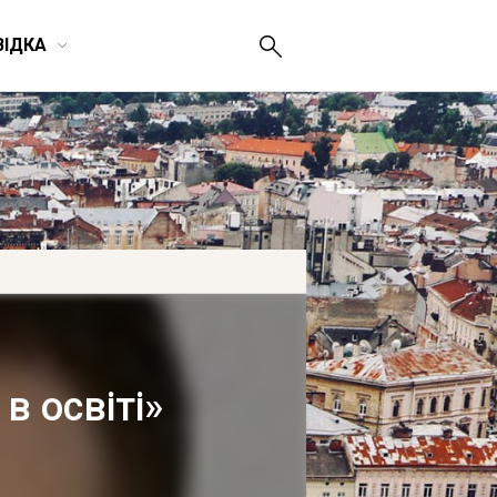
ВІДКА
в освіті»