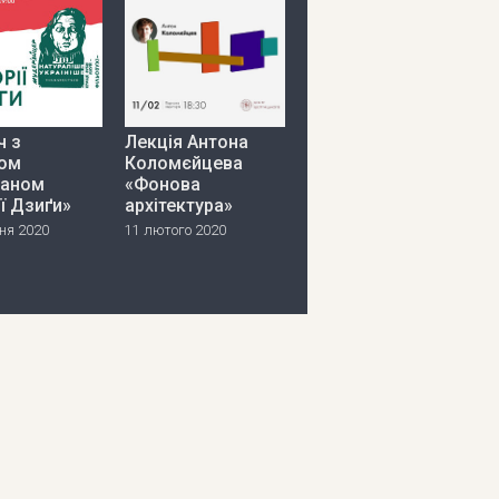
ч з
Лекція Антона
ом
Коломєйцева
аном
«Фонова
ії Дзиґи»
архітектура»
ня 2020
11 лютого 2020