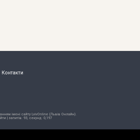
Контакти
нням імені сайту LvivOnline (Львів Онлайн).
ійти
| запитів: 93, секунд: 0,197