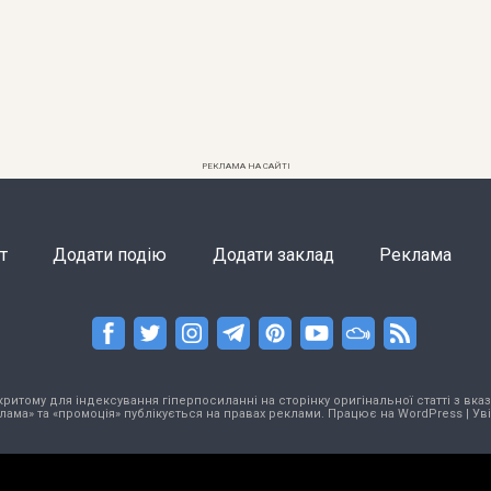
РЕКЛАМА НА САЙТІ
т
Додати подію
Додати заклад
Реклама
тому для індексування гіперпосиланні на сторінку оригінальної статті з вказа
лама» та «промоція» публікується на правах реклами. Працює на
WordPress
|
Ув