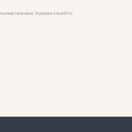
льників галичини
, #
церква ельжбети