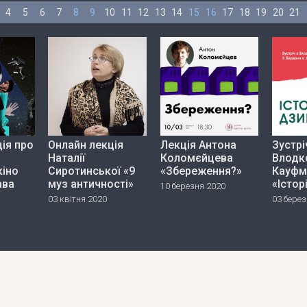
4
5
6
7
8
9
10
11
12
13
14
15
16
17
18
19
20
21
ія про
Онлайн лекція
Лекція Антона
Зустрі
Наталії
Коломєйцева
Влодк
кіно
Сиротинської «9
«Збереження?»
Кауфм
ава
муз античності»
«Істор
10 березня 2020
03 квітня 2020
03 берез