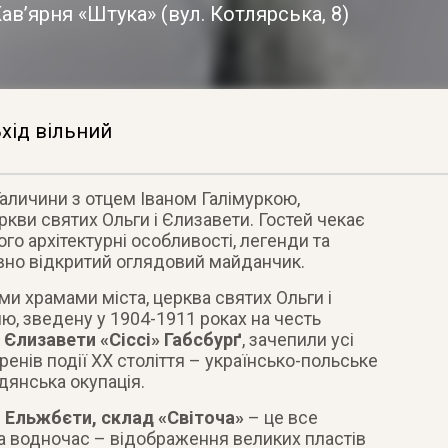
ав’ярня «Штука»
(
вул. Котлярська, 8
)
хід вільний
аличини з отцем Іваном Галімуркою,
ркви святих Ольги і Єлизавети. Гостей чекає
ого архітектурні особливості, легенди
та
вно відкритий оглядовий майданчик.
и храмами міста, церква святих Ольги і
ю, зведену у 1904-1911 роках на честь
 Єлизавети «Сіссі» Габсбурґ
, зачепили усі
енів події ХХ століття – українсько-польське
адянська окупація.
л Ельжбєти, склад «Світоча»
– це все
 а водночас – відображення великих пластів