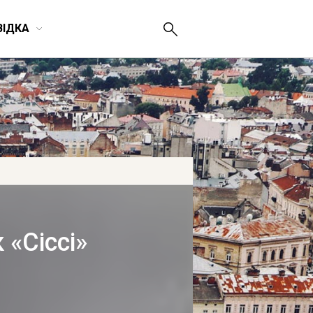
ВІДКА
 «Сіссі»