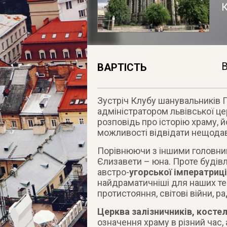
К
В
ВАРТІСТЬ
Зустріч Клубу шанувальників Г
адміністратором львівської це
розповідь про історію храму, й
можливості відвідати нещода
Порівнюючи з іншими головним
Єлизавети – юна. Проте будівл
австро-
угорської імператриці
найдраматичніші для наших тер
протистояння, світові війни, р
Церква залізничників, косте
означення храму в різний час,