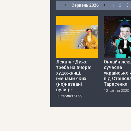
Серпень
2026
1
2
3
Лекція «Дуже
Онлайн лекц
треба на вчора:
сучасне
художниці,
українське 
іменами яких
від Станісл
(не)названі
Тарасенка
вулиці»
12 квітня 2020
13 серпня 2022