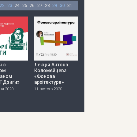
22
23
24
25
26
27
28
29
30
31
ч з
Лекція Антона
ом
Коломєйцева
аном
«Фонова
ії Дзиґи»
архітектура»
ня 2020
11 лютого 2020