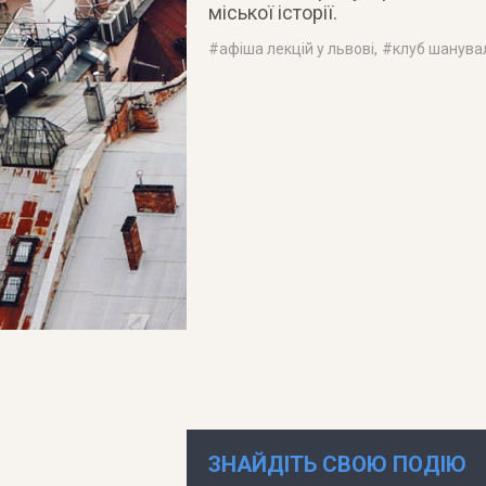
міської історії.
#
афіша лекцій у львові
, #
клуб шанува
ЗНАЙДІТЬ СВОЮ ПОДІЮ