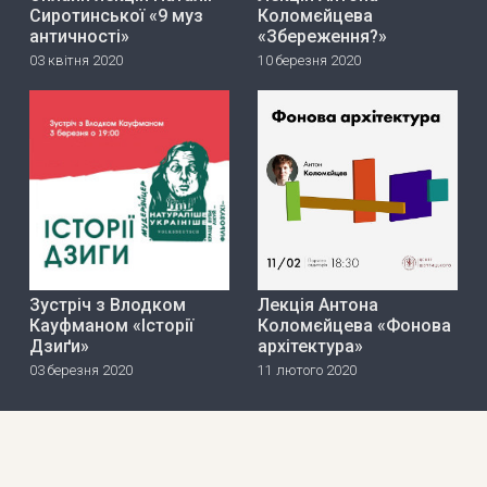
Сиротинської «9 муз
Коломєйцева
античності»
«Збереження?»
03 квітня 2020
10 березня 2020
Зустріч з Влодком
Лекція Антона
Кауфманом «Історії
Коломєйцева «Фонова
Дзиґи»
архітектура»
03 березня 2020
11 лютого 2020