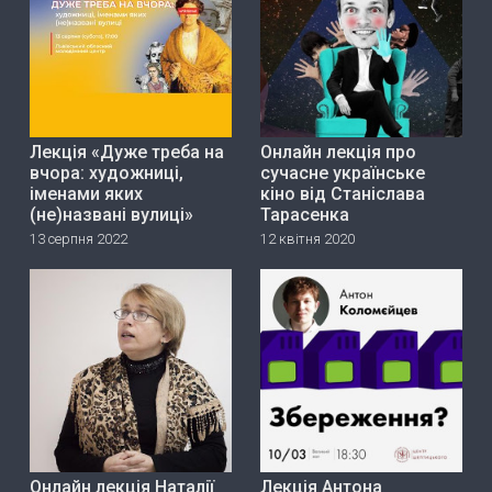
Лекція «Дуже треба на
Онлайн лекція про
вчора: художниці,
сучасне українське
іменами яких
кіно від Станіслава
(не)названі вулиці»
Тарасенка
13 серпня 2022
12 квітня 2020
Онлайн лекція Наталії
Лекція Антона