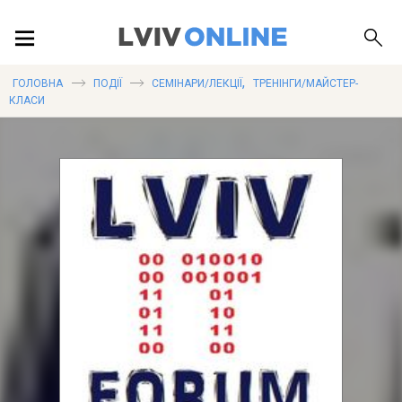
ПОДІЇ
,
ГОЛОВНА
ПОДІЇ
СЕМІНАРИ/ЛЕКЦІЇ
ТРЕНІНГИ/МАЙСТЕР-
КЛАСИ
ЛОКАЦІЇ
ПУБЛІКАЦІЇ
ДОВІДКА