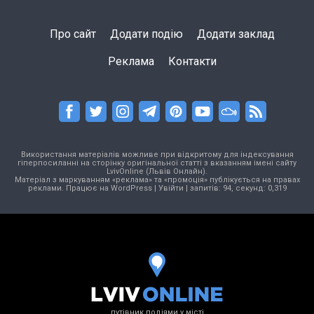
Про сайт
Додати подію
Додати заклад
Реклама
Контакти
Використання матеріалів можливе при відкритому для індексування
гіперпосиланні на сторінку оригінальної статті з вказанням імені сайту
LvivOnline (Львів Онлайн).
Матеріал з маркуванням «реклама» та «промоція» публікується на правах
реклами. Працює на
WordPress
|
Увійти
| запитів: 94, секунд: 0,319
путівник подіями у місті