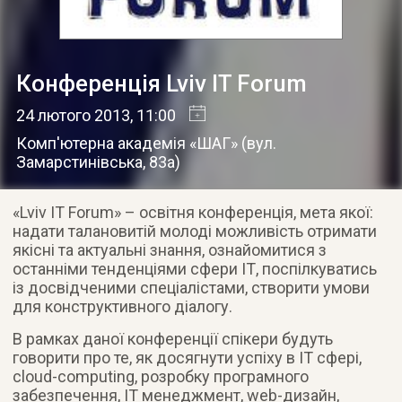
Конференція Lviv IT Forum
24 лютого 2013
, 11:00
Комп'ютерна академія «ШАГ» (вул.
Замарстинівська, 83a)
«Lviv IT Forum» – освітня конференція, мета якої:
надати талановитій молоді можливість отримати
якісні та актуальні знання
, ознайомитися з
останніми тенденціями сфери ІТ, поспілкуватись
із досвідченими спеціалістами, створити умови
для конструктивного діалогу.
В рамках даної конференції спікери будуть
говорити про те, як досягнути успіху в ІТ сфері,
cloud-computing, розробку програмного
забезпечення, ІТ менеджмент, web-дизайн,