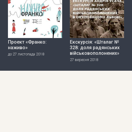
Проект «Франко:
Екскурсія: «Шталаг №
наживо»
328: доля радянських
військовополонених»
до 27 листопада 2018
27 вересня 2018