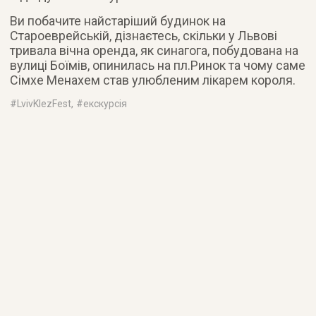
Ви побачите найстаріший будинок на
Староеврейській, дізнаєтесь, скільки у Львові
тривала вічна оренда, як синагога, побудована на
вулиці Боїмів, опинилась на пл.Ринок та чому саме
Сімхе Менахем став улюбленим лікарем короля.
#
LvivKlezFest
, #
екскурсія