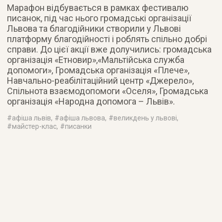
Марафон відбувається в рамках фестивалю
писанок, під час нього громадські організації
Львова та благодійники створили у Львові
платформу благодійності і роблять спільно добрі
справи. До цієї акції вже долучились: громадська
організація «Етновир»,«Мальтійська служба
допомоги», Громадська організація «Плече»,
Навчально-реабілітаційний центр «Джерело»,
Спільнота взаємодопомоги «Оселя», Громадська
організація «Народна допомога – Львів».
#
афіша львів
, #
афіша львова
, #
великдень у львові
,
#
майстер-клас
, #
писанки