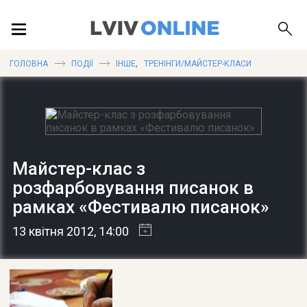
ПОДІЇ
,
ГОЛОВНА
ПОДІЇ
ІНШЕ
ТРЕНІНГИ/МАЙСТЕР-КЛАСИ
ЛОКАЦІЇ
Майстер-клас з
ПУБЛІКАЦІЇ
розфарбовування писанок в
рамках «Фестивалю писанок»
13 квітня 2012
, 14:00
ДОВІДКА