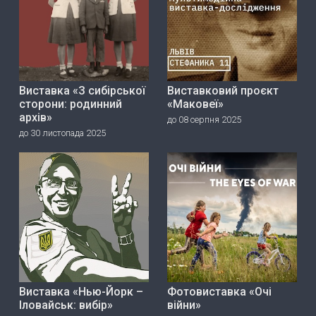
Виставка «З сибірської
Виставковий проєкт
сторони: родинний
«Маковеї»
архів»
до 08 серпня 2025
до 30 листопада 2025
Виставка «Нью-Йорк –
Фотовиставка «Очі
Іловайськ: вибір»
війни»