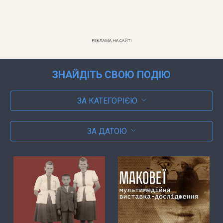
РЕКЛАМА НА САЙТІ
ЗНАЙДІТЬ СВОЮ ПОДІЮ
ЗА КАТЕГОРІЄЮ
ЗА ДАТОЮ