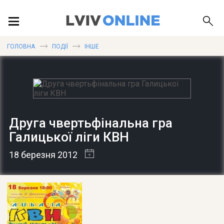
ПОДІЇ
ГОЛОВНА
ПОДІЇ
ІНШЕ
ЛОКАЦІЇ
Друга чвертьфінальна гра
ПУБЛІКАЦІЇ
Галицької ліги КВН
18 березня 2012
ДОВІДКА