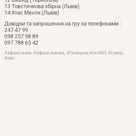
13 Товстячкова збірна (Львів)
14 Атас Менти (Львів)
Довідки та запрошення на гру за телефонами :
247 47 99
098 257 98 89
097 788 65 42
#
афіша львів
, #
афіша львова
, #
Галицька ліга КВН
, #
гумор
,
#
квн