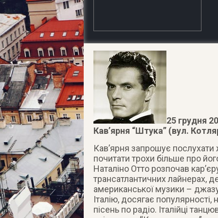
25 грудня 2
Кав’ярня “Штука” (вул. Котляр
Кав’ярня запрошує послухати ж
почитати трохи більше про йог
Наталіно Отто розпочав кар’єру
трансатлантичних лайнерах, де
американської музики – джазу
Італію, досягає популярності,
пісень по радіо. Італійці танцю