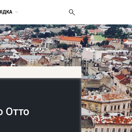
ВІДКА
о Отто