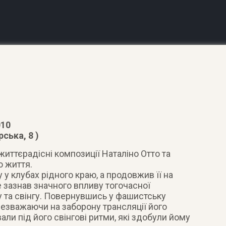
010
ська, 8 )
иттєрадісні композиції Наталіно Отто та
о життя.
 у клубах рідного краю, а продовжив її на
 зазнав значного впливу тогочасної
 та свінгу. Повернувшись у фашистську
 незважаючи на заборону трансляції його
вали під його свінгові ритми, які здобули йому