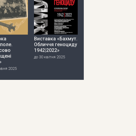
вка
Виставка «Бахмут.
поле.
Обличчя геноциду
сово
1942|2022»
іщені
до 30 квітня 2025
»
авня 2025