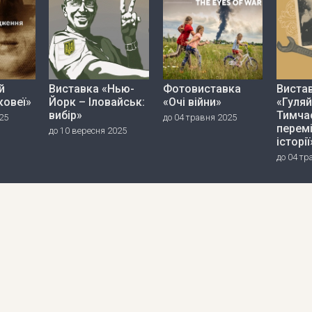
й
Виставка «Нью-
Фотовиставка
Виста
ковеї»
Йорк – Іловайськ:
«Очі війни»
«Гуляй
вибір»
Тимча
25
до 04 травня 2025
перем
до 10 вересня 2025
історії
до 04 тр