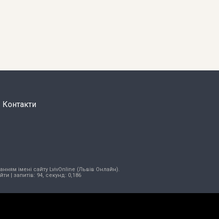
Контакти
нням імені сайту LvivOnline (Львів Онлайн).
ійти
| запитів: 94, секунд: 0,186