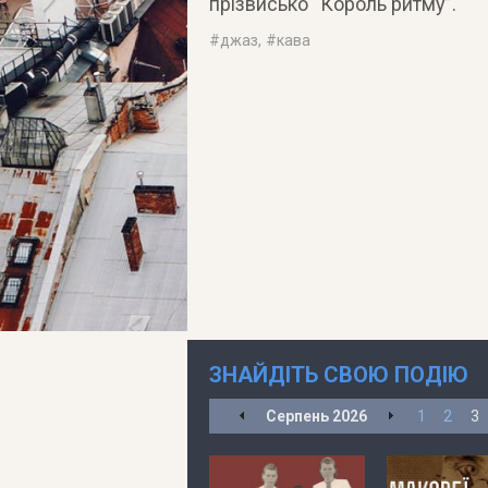
прізвисько “Король ритму”.
#
джаз
, #
кава
ЗНАЙДІТЬ СВОЮ ПОДІЮ
Серпень
2026
1
2
3