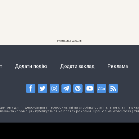
РЕКЛАМА НА САЙТІ
т
Додати подію
Додати заклад
Реклама
тому для індексування гіперпосиланні на сторінку оригінальної статті з вказа
лама» та «промоція» публікується на правах реклами. Працює на
WordPress
|
Ув