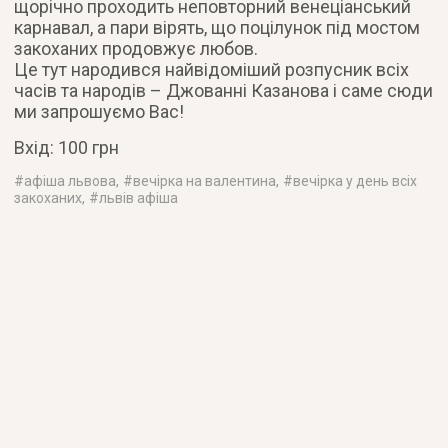
щорічно проходить неповторний венеціанський
карнавал, а пари вірять, що поцілунок під мостом
закоханих продовжує любов.
Це тут народився найвідоміший розпусник всіх
часів та народів – Джованні Казанова і саме сюди
ми запрошуємо Вас!
Вхід: 100 грн
#
афіша львова
, #
вечірка на валентина
, #
вечірка у день всіх
закоханих
, #
львів афіша