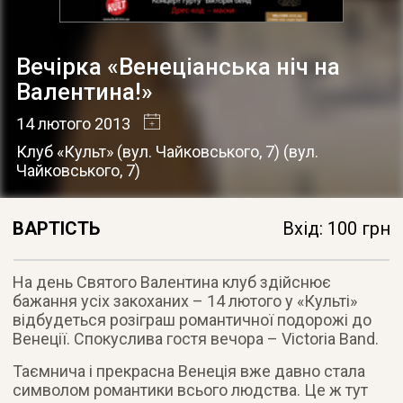
Вечірка «Венеціанська ніч на
Валентина!»
14 лютого 2013
Клуб «Культ» (вул. Чайковського, 7)
(
вул.
Чайковського, 7
)
ВАРТІСТЬ
Вхід: 100 грн
На день Святого Валентина клуб здійснює
бажання усіх закоханих – 14 лютого у «Культі»
відбудеться розіграш романтичної подорожі до
Венеції. Спокуслива гостя вечора – Victoria Band.
Таємнича і прекрасна Венеція вже давно стала
символом романтики всього людства. Це ж тут