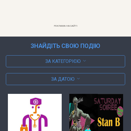
РЕКЛАМА НА САЙТІ
ЗНАЙДІТЬ СВОЮ ПОДІЮ
ЗА КАТЕГОРІЄЮ
ЗА ДАТОЮ