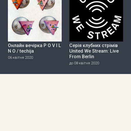
Онлайн вечірка P O V I L
Серія клубних стрімів
N O / techija
United We Stream: Live
From Berlin
06 квітня 2020
до 08 квітня 2020