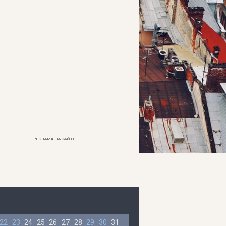
РЕКЛАМА НА САЙТІ
22
23
24
25
26
27
28
29
30
31