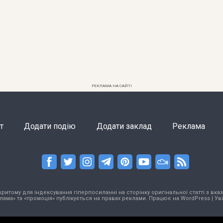
РЕКЛАМА НА САЙТІ
т
Додати подію
Додати заклад
Реклама
тому для індексування гіперпосиланні на сторінку оригінальної статті з вказа
лама» та «промоція» публікується на правах реклами. Працює на
WordPress
|
Ув