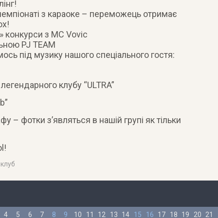
лінг!
чемпіонаті з караоке – переможець отримає
ох!
 конкурси з MC Vovic
льною PJ TEAM
ось під музику нашого спеціального гостя:
т легендарного клубу “ULTRA”
b”
у – фотки з’являться в нашій групі як тільки
l!
#
клуб
4
5
6
7
8
9
10
11
12
13
14
15
16
17
18
19
20
21