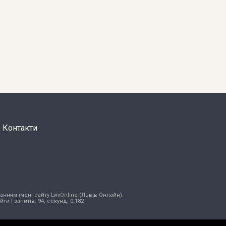
Контакти
нням імені сайту LvivOnline (Львів Онлайн).
ійти
| запитів: 94, секунд: 0,182