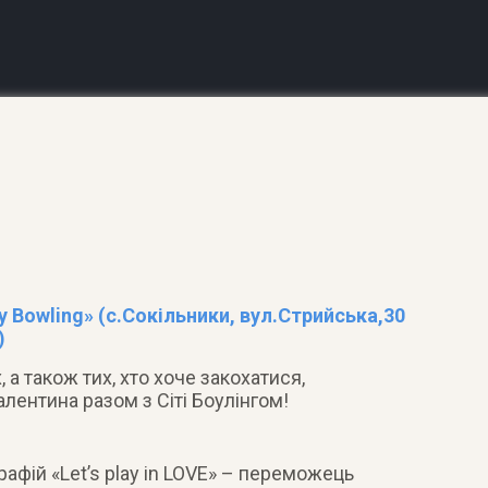
 Bowling» (с.Сокільники, вул.Стрийська,30
)
а також тих, хто хоче закохатися,
лентина разом з Сіті Боулінгом!
афій «Let’s play in LOVE» – переможець