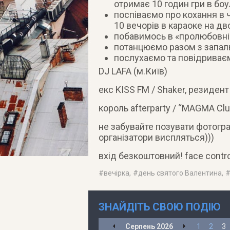
отримає 10 годин гри в боу
поспіваємо про кохання в 
10 вечорів в караоке на дв
побавимось в «пролюбовні»
потанцюємо разом з запа
послухаємо та повідриваєм
DJ LAFA (м.Київ)
екс KISS FM / Shaker, резиден
король afterparty / “MAGMA Clu
не забувайте позувати фотограф
організатори виспляться)))
вхід безкоштовний! face contro
#
вечірка
, #
день святого Валентина
, 
ЗНАЙДІТЬ СВОЮ ПОДІЮ
Серпень
2026
1
2
3