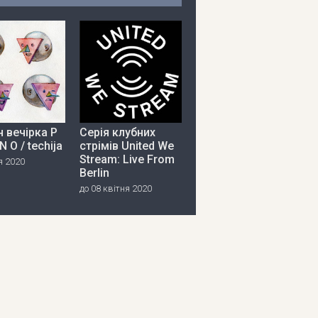
 вечірка P
Серія клубних
 N O / techija
стрімів United We
Stream: Live From
я 2020
Berlin
до 08 квітня 2020