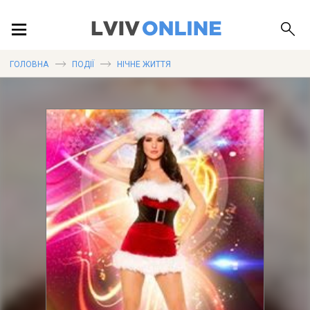
ПОДІЇ
ГОЛОВНА
ПОДІЇ
НІЧНЕ ЖИТТЯ
ЛОКАЦІЇ
ПУБЛІКАЦІЇ
ДОВІДКА