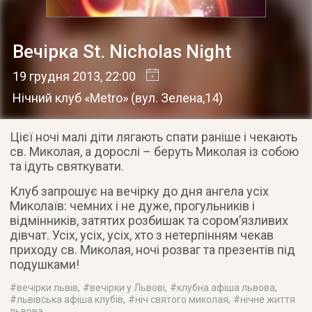
Вечірка St. Nicholas Night
19 грудня 2013
, 22:00
Нічний клуб «Metro»
(
вул. Зелена,14
)
Цієї ночі малi діти лягають спати раніше і чекають
св. Миколая, а дорослі – беруть Миколая із собою
та ідуть святкувати.
Клуб запрошує на вечірку до дня ангела усіх
Миколаїв: чемних і не дуже, прогульників і
відмінників, затятих розбишак та сором’язливих
дівчат. Усіх, усіх, усіх, хто з нетерпінням чекав
приходу св. Миколая, ночі розваг та презентів під
подушками!
#
вечірки львів
, #
вечірки у Львові
, #
клубна афіша львова
,
#
львівська афіша клубів
, #
ніч святого миколая
, #
нічне життя
львова