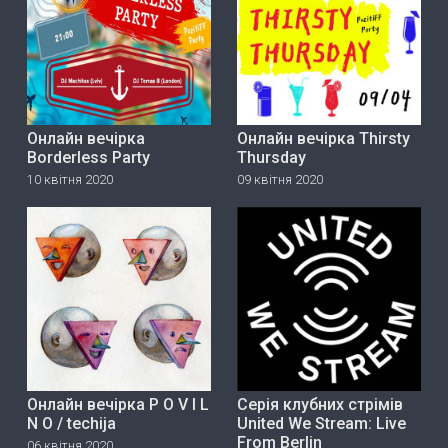
Онлайн вечірка
Онлайн вечірка Thirsty
Borderless Party
Thursday
10 квітня 2020
09 квітня 2020
Онлайн вечірка P O V I L
Серія клубних стрімів
N O / techija
United We Stream: Live
From Berlin
06 квітня 2020