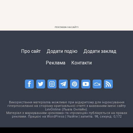
РЕКЛАМА НА САЙТІ
Про сайт
Додати подію
Додати заклад
Реклама
Контакти
Використання матеріалів можливе при відкритому для індексування
гіперпосиланні на сторінку оригінальної статті з вказанням імені сайту
LvivOnline (Львів Онлайн).
Матеріал з маркуванням «реклама» та «промоція» публікується на правах
реклами. Працює на
WordPress
|
Увійти
| запитів: 98, секунд: 0,172