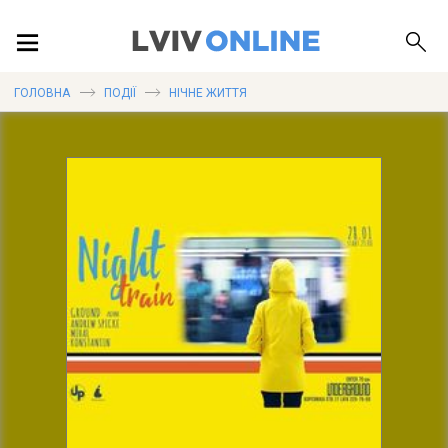
ПОДІЇ
ГОЛОВНА
ПОДІЇ
НІЧНЕ ЖИТТЯ
ЛОКАЦІЇ
ПУБЛІКАЦІЇ
ДОВІДКА