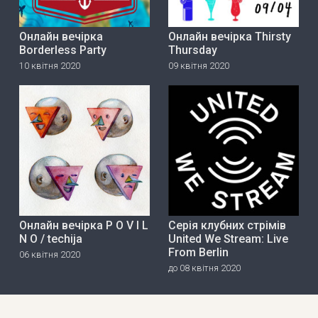
Онлайн вечірка
Онлайн вечірка Thirsty
Borderless Party
Thursday
10 квітня 2020
09 квітня 2020
Онлайн вечірка P O V I L
Серія клубних стрімів
N O / techija
United We Stream: Live
From Berlin
06 квітня 2020
до 08 квітня 2020