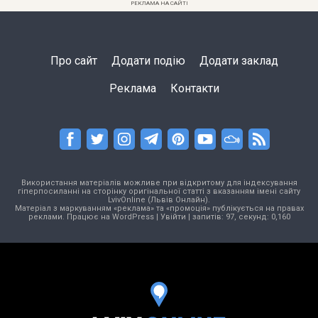
РЕКЛАМА НА САЙТІ
Про сайт
Додати подію
Додати заклад
Реклама
Контакти
Використання матеріалів можливе при відкритому для індексування
гіперпосиланні на сторінку оригінальної статті з вказанням імені сайту
LvivOnline (Львів Онлайн).
Матеріал з маркуванням «реклама» та «промоція» публікується на правах
реклами. Працює на
WordPress
|
Увійти
| запитів: 97, секунд: 0,160