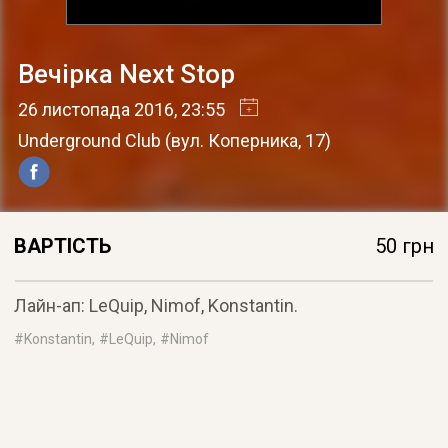
Вечірка Next Stop
26 листопада 2016
, 23:55
Underground Club
(
вул. Коперника, 17
)
ВАРТІСТЬ
50 грн
Лайн-ап: LeQuip, Nimof, Konstantin.
#
Konstantin
, #
LeQuip
, #
Nimof