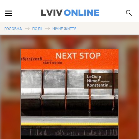
ПОДІЇ
ГОЛОВНА
ПОДІЇ
НІЧНЕ ЖИТТЯ
ЛОКАЦІЇ
ПУБЛІКАЦІЇ
ДОВІДКА