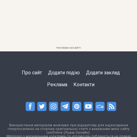
РЕКЛАМА НА САЙТІ
Про сайт
Додати подію
Додати заклад
Реклама
Контакти
Використання матеріалів можливе при відкритому для індексування
гіперпосиланні на сторінку оригінальної статті з вказанням імені сайту
LvivOnline (Львів Онлайн).
Матеріал з маркуванням «реклама» та «промоція» публікується на правах