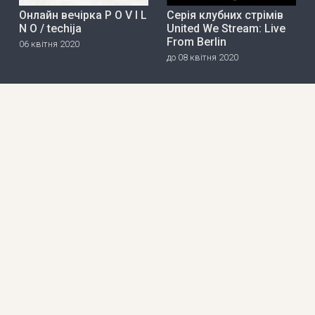
Онлайн вечірка P O V I L
Серія клубних стрімів
N O / techija
United We Stream: Live
From Berlin
06 квітня 2020
до 08 квітня 2020