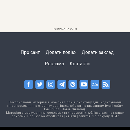
РЕКЛАМА НА САЙТІ
Про сайт
Додати подію
Додати заклад
Реклама
Контакти
Використання матеріалів можливе при відкритому для індексування
гіперпосиланні на сторінку оригінальної статті з вказанням імені сайту
LvivOnline (Львів Онлайн).
Матеріал з маркуванням «реклама» та «промоція» публікується на правах
реклами. Працює на
WordPress
|
Увійти
| запитів: 97, секунд: 0,347