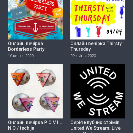
Онлайн вечірка
Онлайн вечірка Thirsty
Borderless Party
Thursday
10 квітня 2020
09 квітня 2020
Онлайн вечірка P O V I L
Серія клубних стрімів
N O / techija
United We Stream: Live