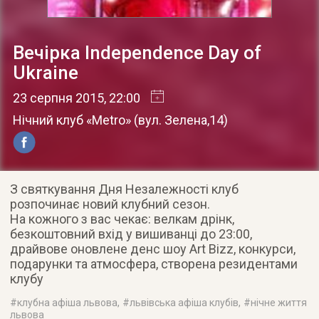
Вечірка Independence Day of
Ukraine
23 серпня 2015
, 22:00
Нічний клуб «Metro»
(
вул. Зелена,14
)
З святкування Дня Незалежності клуб
розпочинає новий клубний сезон.
На кожного з вас чекає: велкам дрінк,
безкоштовний вхід у вишиванці до 23:00,
драйвове оновлене денс шоу Art Bizz, конкурси,
подарунки та атмосфера, створена резидентами
клубу
#
клубна афіша львова
, #
львівська афіша клубів
, #
нічне життя
львова