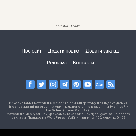
РЕКЛАМА НА САЙТІ
Про сайт
Додати подію
Додати заклад
Реклама
Контакти
Використання матеріалів можливе при відкритому для індексування
гіперпосиланні на сторінку оригінальної статті з вказанням імені сайту
LvivOnline (Львів Онлайн).
Матеріал з маркуванням «реклама» та «промоція» публікується на правах
реклами. Працює на
WordPress
|
Увійти
| запитів: 100, секунд: 0,435