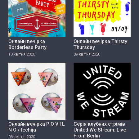
Онлайн вечірка
Онлайн вечірка Thirsty
Borderless Party
Thursday
10 квітня 2020
09 квітня 2020
Онлайн вечірка P O V I L
Серія клубних стрімів
N O / techija
United We Stream: Live
From Berlin
06 квітня 2020