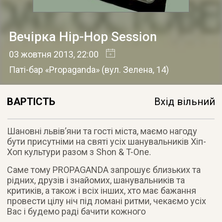
Вечірка Hip-Hop Session
03 жовтня 2013
, 22:00
Паті-бар «Propaganda»
(
вул. Зелена, 14
)
ВАРТІСТЬ
Вхід вільний
Шановні львів’яни та гості міста, маємо нагоду
бути присутніми на святі усіх шанувальників Хіп-
Хоп культури разом з Shon & T-One
.
Саме тому PROPAGANDA запрошує близьких та
рідних, друзів і знайомих, шанувальників та
критиків, а також і всіх інших, хто має бажання
провести цілу ніч під ломані ритми, чекаємо усіх
Вас і будемо раді бачити кожного