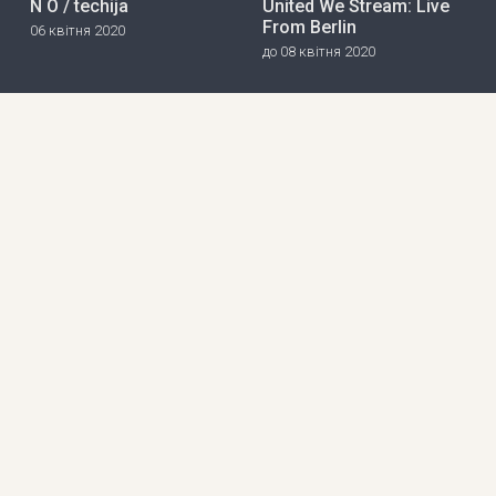
N O / techija
United We Stream: Live
From Berlin
06 квітня 2020
до 08 квітня 2020