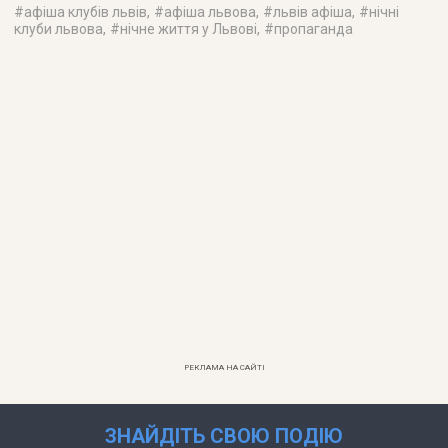
#
афіша клубів львів
, #
афіша львова
, #
львів афіша
, #
нічні
клуби львова
, #
нічне життя у Львові
, #
пропаганда
РЕКЛАМА НА САЙТІ
ЗНАЙДІТЬ СВОЮ ПОДІЮ