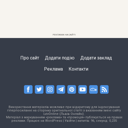
РЕКЛАМА НА САЙТІ
Про сайт
Додати подію
Додати заклад
Реклама
Контакти
Використання матеріалів можливе при відкритому для індексування
гіперпосиланні на сторінку оригінальної статті з вказанням імені сайту
LvivOnline (Львів Онлайн).
Матеріал з маркуванням «реклама» та «промоція» публікується на правах
реклами. Працює на
WordPress
|
Увійти
| запитів: 96, секунд: 0,235