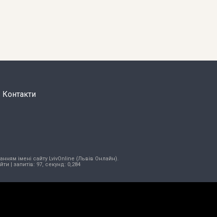
Контакти
нням імені сайту LvivOnline (Львів Онлайн).
ійти
| запитів: 97, секунд: 0,284