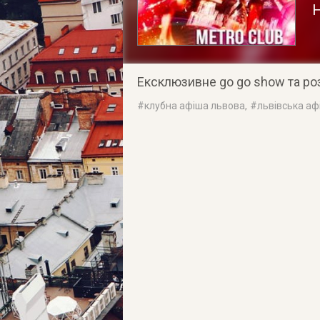
Н
Ексклюзивне go go show та ро
#
клубна афіша львова
, #
львівська аф