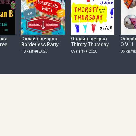
рка
Онлайн вечірка
Онлайн вечірка
Онлайн
iree
Borderless Party
Thirsty Thursday
O V I L
10 квітня 2020
09 квітня 2020
06 квітн