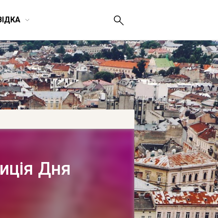
ВІДКА
иція Дня