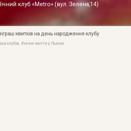
ічний клуб «Metro»
(
вул. Зелена,14
)
зіграш квитків на день народження клубу
іша клубів
, #
нічне життя у Львові