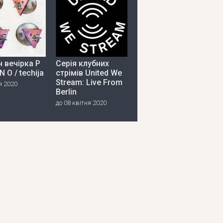
 вечірка P
Серія клубних
 N O / techija
стрімів United We
Stream: Live From
я 2020
Berlin
до 08 квітня 2020