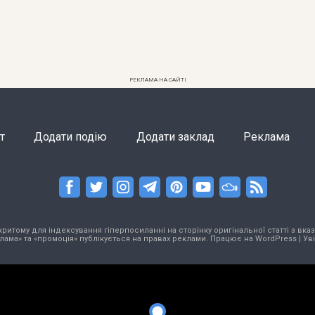
РЕКЛАМА НА САЙТІ
т
Додати подію
Додати заклад
Реклама
тому для індексування гіперпосиланні на сторінку оригінальної статті з вказа
лама» та «промоція» публікується на правах реклами. Працює на
WordPress
|
Ув