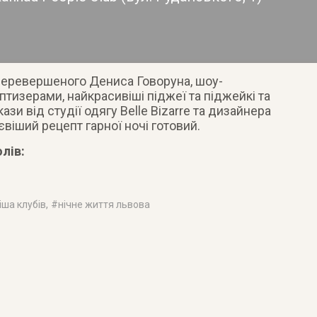
перевершеного Дениса Говоруна, шоу-
тизерами, найкрасивіші піджеї та піджейкі та
ази від студії одягу Belle Bizarre та дизайнера
віший рецепт гарної ночі готовий.
лів:
іша клубів
, #
нічне життя львова