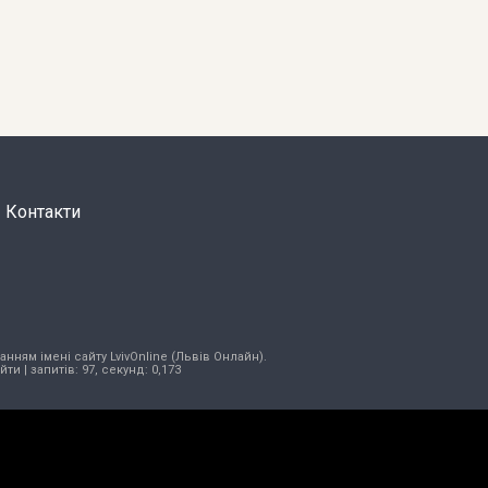
Контакти
нням імені сайту LvivOnline (Львів Онлайн).
ійти
| запитів: 97, секунд: 0,173