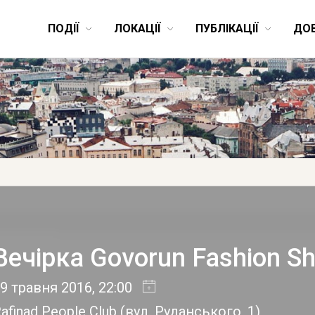
ПОДІЇ
ЛОКАЦІЇ
ПУБЛІКАЦІЇ
ДО
Вечірка Govorun Fashion S
9 травня 2016
, 22:00
afinad People Club
(
вул. Руданського, 1
)