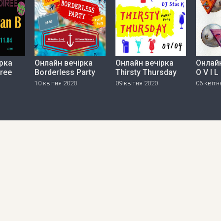
рка
Онлайн вечірка
Онлайн вечірка
Онлайн
iree
Borderless Party
Thirsty Thursday
O V I L
10 квітня 2020
09 квітня 2020
06 квітн