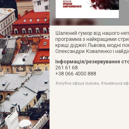
Шалений гумор від нашого не
программа з найкращими стрип
кращі діджеї Львова, модні пок
Олександри Коваленко і найдіє
Інформація/резервування сто
261 61 68.
+38 066 4000 888
#
клубна афіша львова
, #
львівська аф