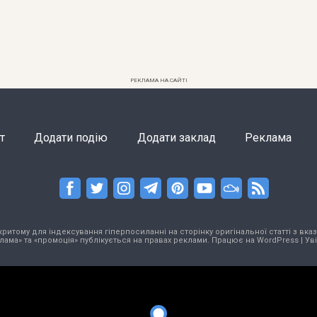
РЕКЛАМА НА САЙТІ
т
Додати подію
Додати заклад
Реклама
тому для індексування гіперпосиланні на сторінку оригінальної статті з вказа
лама» та «промоція» публікується на правах реклами. Працює на
WordPress
|
Ув