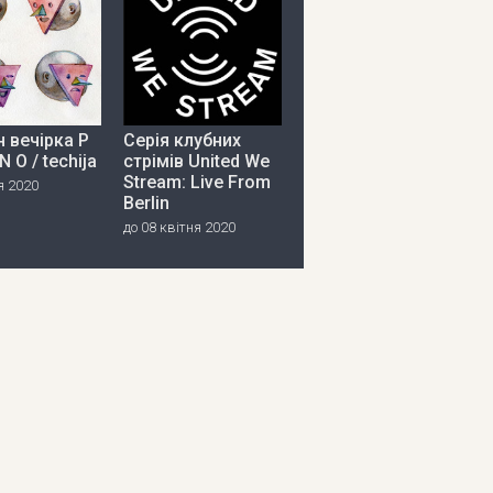
 вечірка P
Серія клубних
 N O / techija
стрімів United We
Stream: Live From
я 2020
Berlin
до 08 квітня 2020