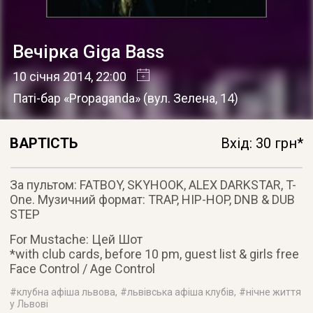
Вечірка Giga Bass
10 січня 2014
, 22:00
Паті-бар «Propaganda»
(
вул. Зелена, 14
)
ВАРТІСТЬ
Вхід: 30 грн*
За пультом: FATBOY, SKYHOOK, ALEX DARKSTAR, T-
One. Музичний формат: TRAP, HIP-HOP, DNB & DUB
STEP
For Mustache: Цей Шот
*with club cards, before 10 pm, guest list & girls free
Face Control / Age Control
#
клубна афіша львова
, #
львівська афіша клубів
, #
нічне життя
у Львові