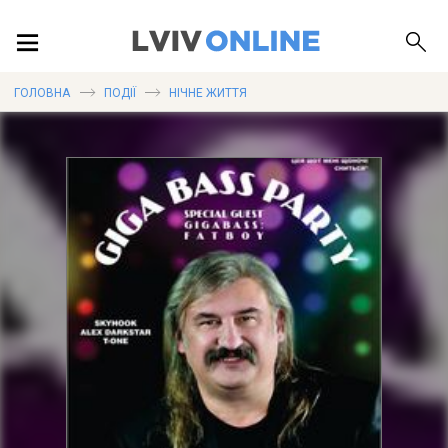
ПОДІЇ
ГОЛОВНА
ПОДІЇ
НІЧНЕ ЖИТТЯ
ЛОКАЦІЇ
ПУБЛІКАЦІЇ
ДОВІДКА