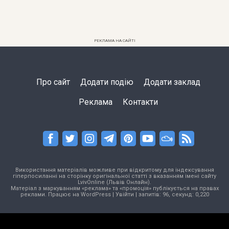
РЕКЛАМА НА САЙТІ
Про сайт
Додати подію
Додати заклад
Реклама
Контакти
Використання матеріалів можливе при відкритому для індексування
гіперпосиланні на сторінку оригінальної статті з вказанням імені сайту
LvivOnline (Львів Онлайн).
Матеріал з маркуванням «реклама» та «промоція» публікується на правах
реклами. Працює на
WordPress
|
Увійти
| запитів: 96, секунд: 0,220