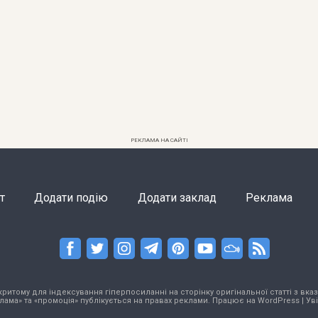
РЕКЛАМА НА САЙТІ
т
Додати подію
Додати заклад
Реклама
тому для індексування гіперпосиланні на сторінку оригінальної статті з вказа
лама» та «промоція» публікується на правах реклами. Працює на
WordPress
|
Ув