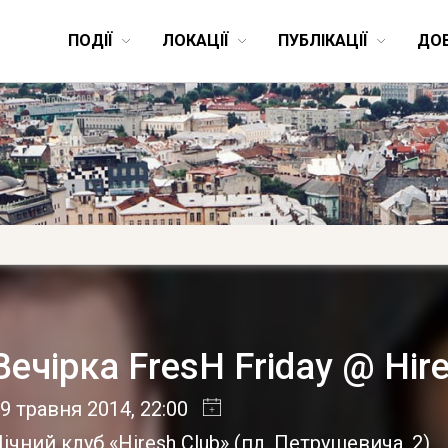
ПОДІЇ
ЛОКАЦІЇ
ПУБЛІКАЦІЇ
ДО
Вечірка FresH Friday @ Hir
9 травня 2014
, 22:00
ічний клуб «Hiresh Club»
(
пл. Петрушевича, 2
)