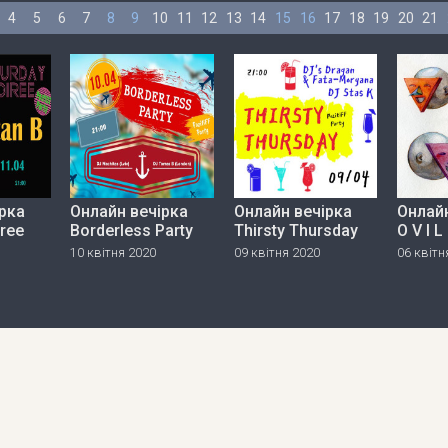
4
5
6
7
8
9
10
11
12
13
14
15
16
17
18
19
20
21
рка
Онлайн вечірка
Онлайн вечірка
Онлайн
iree
Borderless Party
Thirsty Thursday
O V I L
10 квітня 2020
09 квітня 2020
06 квітн