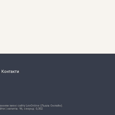
Контакти
нням імені сайту LvivOnline (Львів Онлайн).
ійти
| запитів: 96, секунд: 0,302