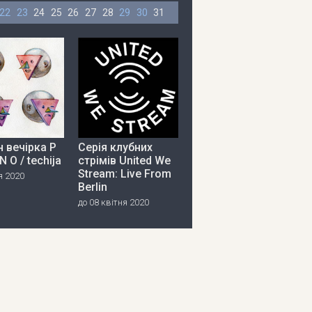
22
23
24
25
26
27
28
29
30
31
 вечірка P
Серія клубних
 N O / techija
стрімів United We
Stream: Live From
я 2020
Berlin
до 08 квітня 2020