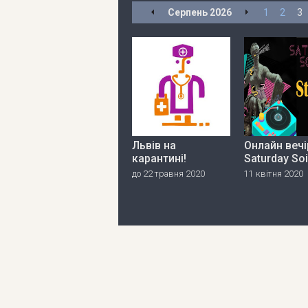
Серпень
2026
1
2
3
Львів на
Онлайн вечі
карантині!
Saturday So
до 22 травня 2020
11 квітня 2020