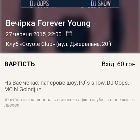
Вечірка Forever Young
27 червня 2015
, 22:00
Клуб «Coyote Club»
(
вул. Джерельна, 20
)
ВАРТІСТЬ
Вхід: 60 грн
На Вас чекає: паперове шоу, PJ`s show, DJ Oops,
MC N.Golodjun
#
клубна афіша львова
, #
львівська афіша клубів
, #
нічне життя
львова