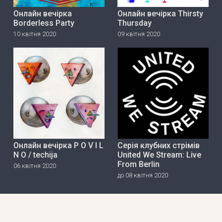
Онлайн вечірка
Онлайн вечірка Thirsty
Borderless Party
Thursday
10 квітня 2020
09 квітня 2020
Онлайн вечірка P O V I L
Серія клубних стрімів
N O / techija
United We Stream: Live
From Berlin
06 квітня 2020
до 08 квітня 2020