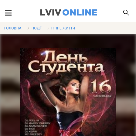
ПОДІЇ
ГОЛОВНА
ПОДІЇ
НІЧНЕ ЖИТТЯ
ЛОКАЦІЇ
ПУБЛІКАЦІЇ
ДОВІДКА