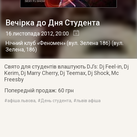
Вечірка до Дня Студента
16 листопада 2012
, 20:00
Нічний клуб «Феномен» (вул. Зелена 186)
(
вул.
Зелена, 186
)
Свято для студентів влаштують DJ’s: Dj Feel-in, Dj
Kerim, Dj Marry Cherry, Dj Teemax, Dj Shock, Mc
Freesby
Пoпepeдній пpoдaж: 60 грн
#
афіша львова
, #
День студента
, #
львів афіша