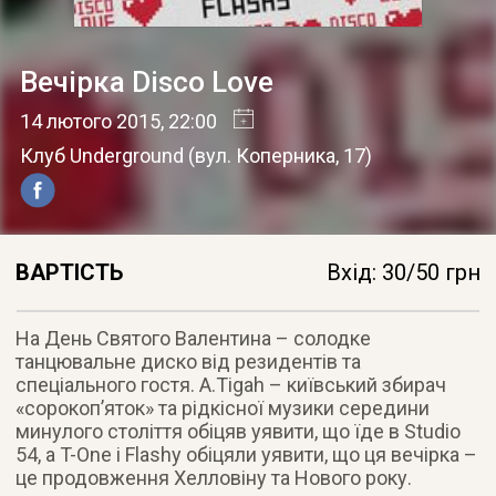
Вечірка Disco Love
14 лютого 2015
, 22:00
Клуб Underground
(
вул. Коперника, 17
)
ВАРТІСТЬ
Вхід: 30/50 грн
На День Святого Валентина – солодке
танцювальне диско від резидентів та
спеціального гостя. A.Tigah – київський збирач
«сорокоп’яток» та рідкісної музики середини
минулого століття обіцяв уявити, що їде в Studio
54
, а T-One i Flashy обіцяли уявити, що ця вечірка –
це продовження Хелловіну та Нового року.