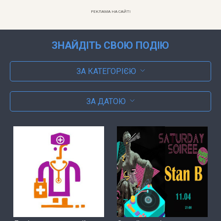
РЕКЛАМА НА САЙТІ
ЗНАЙДІТЬ СВОЮ ПОДІЮ
ЗА КАТЕГОРІЄЮ
ЗА ДАТОЮ