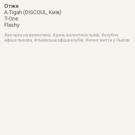
Отже
A.Tigah (DISCOUL, Київ)
T-One
Flashy
#
вечірка на валентина
, #
день валентина львів
, #
клубна
афіша львова
, #
львівська афіша клубів
, #
нічне життя у Львові