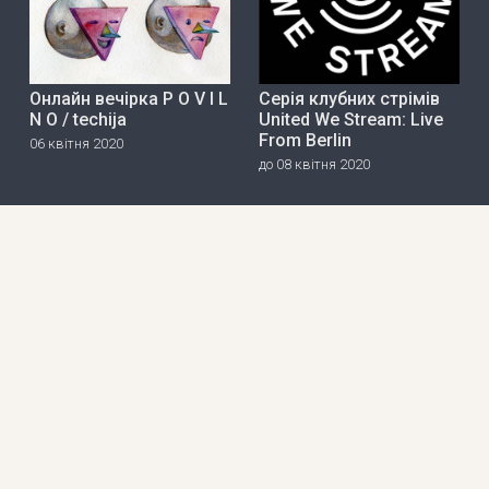
Онлайн вечірка P O V I L
Серія клубних стрімів
N O / techija
United We Stream: Live
From Berlin
06 квітня 2020
до 08 квітня 2020