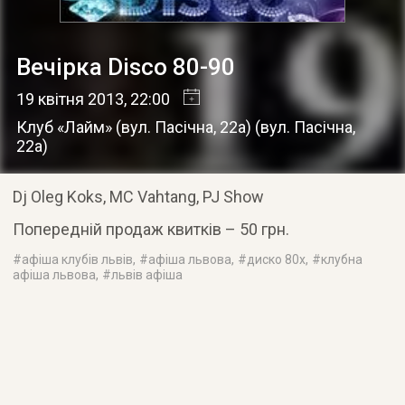
Вечірка Disco 80-90
19 квітня 2013
, 22:00
Клуб «Лайм» (вул. Пасічна, 22а)
(
вул. Пасічна,
22а
)
Dj Oleg Koks, MC Vahtang, PJ Show
Попередній продаж квитків – 50 грн.
#
афіша клубів львів
, #
афіша львова
, #
диско 80х
, #
клубна
афіша львова
, #
львів афіша