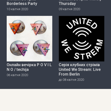
Borderless Party
Thursday
10 квітня 2020
09 квітня 2020
Онлайн вечірка P O V I L
Серія клубних стрімів
N O / techija
United We Stream: Live
From Berlin
06 квітня 2020
до 08 квітня 2020