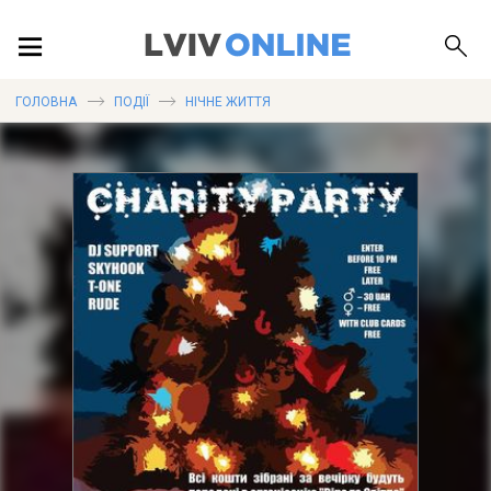
ПОДІЇ
ГОЛОВНА
ПОДІЇ
НІЧНЕ ЖИТТЯ
ЛОКАЦІЇ
ПУБЛІКАЦІЇ
ДОВІДКА