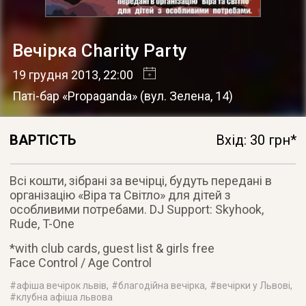
Вечірка Charity Party
19 грудня 2013
, 22:00
Паті-бар «Propaganda»
(
вул. Зелена, 14
)
ВАРТІСТЬ
Вхід: 30 грн*
Всі кошти, зібрані за вечірці, будуть передані в
організацію «Віра та Світло» для дітей з
особливими потребами. DJ Support: Skyhook,
Rude, T-One
*with club cards, guest list & girls free
Face Control / Age Control
#
афіша вечірок львів
, #
благодійна вечірка
, #
вечірки у Львові
,
#
клубна афіша львова