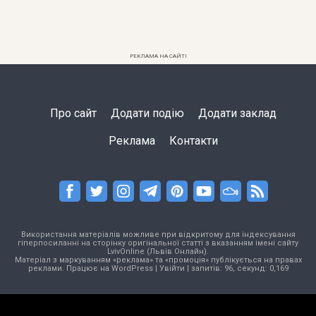
РЕКЛАМА НА САЙТІ
Про сайт
Додати подію
Додати заклад
Реклама
Контакти
Використання матеріалів можливе при відкритому для індексування
гіперпосиланні на сторінку оригінальної статті з вказанням імені сайту
LvivOnline (Львів Онлайн).
Матеріал з маркуванням «реклама» та «промоція» публікується на правах
реклами. Працює на
WordPress
|
Увійти
| запитів: 96, секунд: 0,169