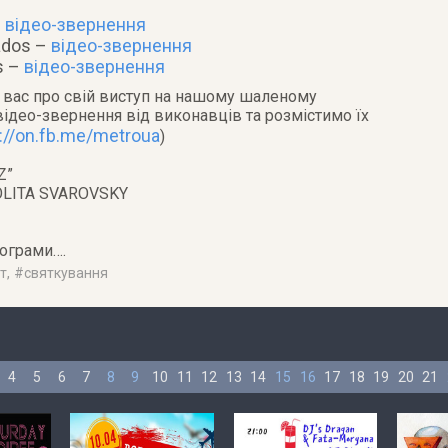
–
відео-звернення
ados –
відео-звернення
s –
відео-звернення
и вас про свій виступ на нашому шаленому
відео-звернення від виконавців та розмістимо їх
p://on.fb.me/metroua
)
Z”
 LOLITA SVAROVSKY
ограми….
т
, #
святкування
4
5
6
7
8
9
10
11
12
13
14
15
16
17
18
19
20
21