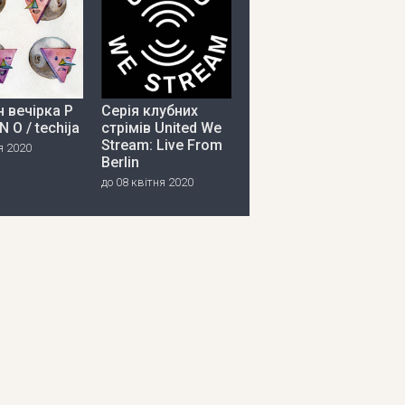
 вечірка P
Серія клубних
 N O / techija
стрімів United We
Stream: Live From
я 2020
Berlin
до 08 квітня 2020