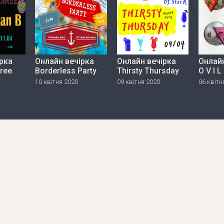
рка
Онлайн вечірка
Онлайн вечірка
Онлайн
iree
Borderless Party
Thirsty Thursday
O V I L
10 квітня 2020
09 квітня 2020
06 квітн