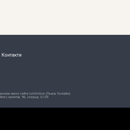
Контакти
нням імені сайту LvivOnline (Львів Онлайн).
ійти
| запитів: 96, секунд: 0,129