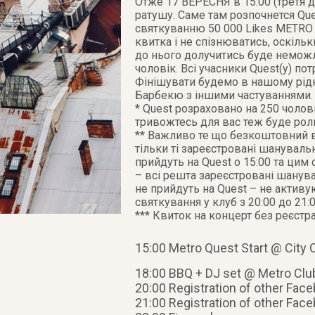
Отже 17 ВЕРЕСНЯ в 15:00 (третя д
ратушу. Саме там розпочнется Qu
святкуванню 50 000 Likes METRO C
квитка і не спізнюватись, оскільки
до нього долучитись буде неможл
чоловік. Всі учасники Quest(у) п
Фінішувати будемо в нашому рідн
Барбекю з іншими частуваннями.
* Quest розраховано на 250 чолові
тривожтесь для вас теж буде роль
** Важливо те що безкоштовний в
тільки ті зареєстровані шануваль
прийдуть на Quest о 15:00 та цим
– всі решта зареєстровані шанува
не прийдуть на Quest – не активу
святкування у клуб з 20:00 до 21:
*** Квиток на концерт без реєстра
15:00 Metro Quest Start @ City 
18:00 BBQ + DJ set @ Metro Club
20:00 Registration of other Face
21:00 Registration of other Fac