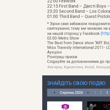
22:00 Firework
22:15 First Band – Двісті Boys 
23:20 Second Band – Los Color
01:00 Third Band – Quest Pistol
* Зірки самі забажали повідомит
святкуванні, тому ми чекаємо на 
htt
на нашій сторінці у Facebook (
02:00-Metro Show
The Best from Dance show “ART Biz
Miss Travesty International 2011-
Аукціон
Розіграш призів
Слідкуйте за доповненнями до пр
#
вечірка
, #
дискотека
, #
клуб
, #
концер
ЗНАЙДІТЬ СВОЮ ПОДІЮ
Серпень
2026
1
2
3