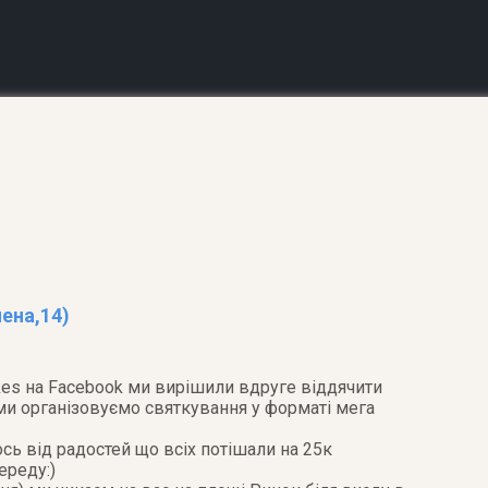
лена,14)
kes на Facebook ми вирішили вдруге віддячити
ми організовуємо святкування у форматі мега
ь від радостей що всіх потішали на 25к
ереду:)