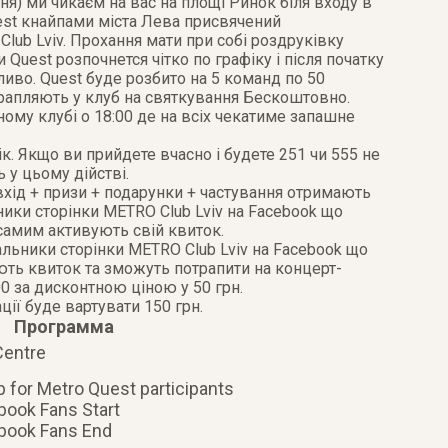
ня) ми чикаєм на вас на площі Ринок біля входу в
est кнайпами міста Лева присвячений
lub Lviv. Прохання мати при собі роздруківку
 Quest розпочнется чітко по графіку і після початку
иво. Quest буде розбито на 5 команд по 50
отрапляють у клуб на святкування Бескоштовно.
ому клубі о 18:00 де на всіх чекатиме запашне
к. Якщо ви прийдете вчасно і будете 251 чи 555 не
 у цьому дійстві.
хід + призи + подарунки + частування отримають
ники сторінки METRO Club Lviv на Facebook що
 самим активують свій квиток.
льники сторінки METRO Club Lviv на Facebook що
ють квиток та зможуть потрапити на концерт-
00 за дисконтною ціною у 50 грн.
ції буде вартувати 150 грн.
Программа
Centre
 for Metro Quest participants
book Fans Start
ebook Fans End