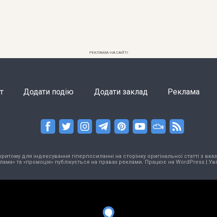
РЕКЛАМА НА САЙТІ
т
Додати подію
Додати заклад
Реклама
тому для індексування гіперпосиланні на сторінку оригінальної статті з вказа
лама» та «промоція» публікується на правах реклами. Працює на
WordPress
|
Ув