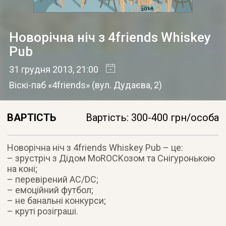
Новорічна ніч з 4friends Whiskey
Pub
31 грудня 2013
, 21:00
Віскі-паб «4friends»
(
вул. Дудаєва, 2
)
ВАРТІСТЬ
Вартість: 300-400 грн/особа
Новорічна ніч з 4friends Whiskey Pub – це:
– зpустріч з Дідом МоROCKозом та Снігуронькою
на коні;
– перевірений AC/DC;
– емоційний футбол;
– не банальні конкурси;
– круті розіграші.