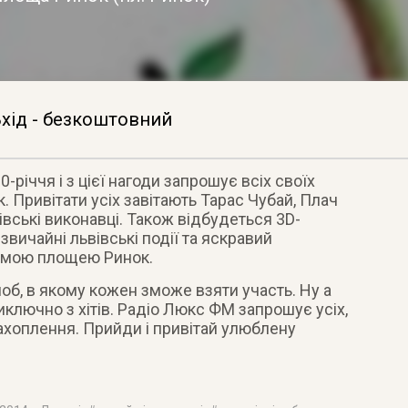
хід - безкоштовний
річчя і з цієї нагоди запрошує всіх своїх
. Привітати усіх завітають Тарас Чубай, Плач
вівські виконавці. Також відбудеться 3D-
езвичайні львівські події та яскравий
самою площею Ринок.
б, в якому кожен зможе взяти участь. Ну а
иключно з хітів. Радіо Люкс ФМ запрошує усіх,
захоплення. Прийди і привітай улюблену