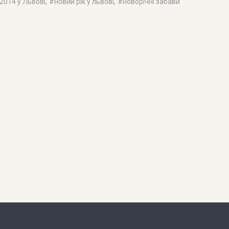
 2014 у Львові
, #
новий рік у львові
, #
новорічні забави