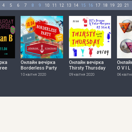
4
5
6
7
8
9
10
11
12
13
14
15
16
17
18
19
20
21
рка
Онлайн вечірка
Онлайн вечірка
Онлайн
iree
Borderless Party
Thirsty Thursday
O V I L
10 квітня 2020
09 квітня 2020
06 квітн