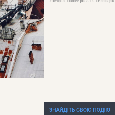
#
вечірка
, #
новий рік 2014
, #
Новий рік
ЗНАЙДІТЬ СВОЮ ПОДІЮ