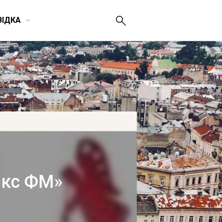
ВІДКА
юкс ФМ»