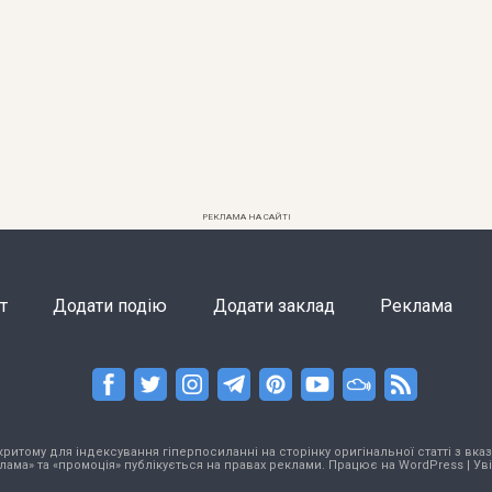
РЕКЛАМА НА САЙТІ
т
Додати подію
Додати заклад
Реклама
тому для індексування гіперпосиланні на сторінку оригінальної статті з вказа
лама» та «промоція» публікується на правах реклами. Працює на
WordPress
|
Ув