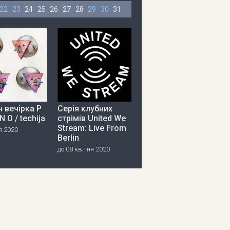
22
23
24
25
26
27
28
29
30
31
 вечірка P
Серія клубних
 N O / techija
стрімів United We
Stream: Live From
я 2020
Berlin
до 08 квітня 2020