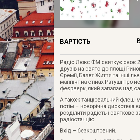
В
ВАРТІСТЬ
Радіо Люкс ФМ святкує своє 20-
друзів на свято до площі Ринок
Єремії, Балет Життя та інші ль
маппінг на стінах Ратуші про н
феєрверк, який запалає над 
А також танцювальний флеш-мо
потім – новорічна дискотека в
розділити радість і святкове 
радіостанцію.
Вхід – безкоштовний.