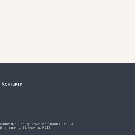
Контакти
нням імені сайту LvivOnline (Львів Онлайн).
ійти
| запитів: 98, секунд: 0,213