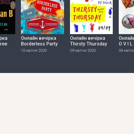
рка
Онлайн вечірка
Онлайн вечірка
Онлайн
iree
Borderless Party
Thirsty Thursday
O V I L
10 квітня 2020
09 квітня 2020
06 квітн