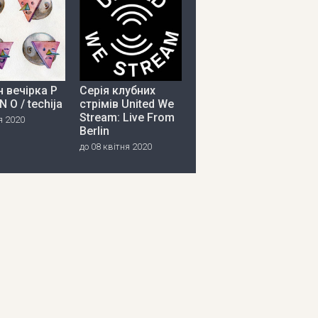
 вечірка P
Серія клубних
 N O / techija
стрімів United We
Stream: Live From
я 2020
Berlin
до 08 квітня 2020