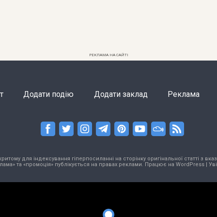
РЕКЛАМА НА САЙТІ
т
Додати подію
Додати заклад
Реклама
тому для індексування гіперпосиланні на сторінку оригінальної статті з вказа
лама» та «промоція» публікується на правах реклами. Працює на
WordPress
|
Ув