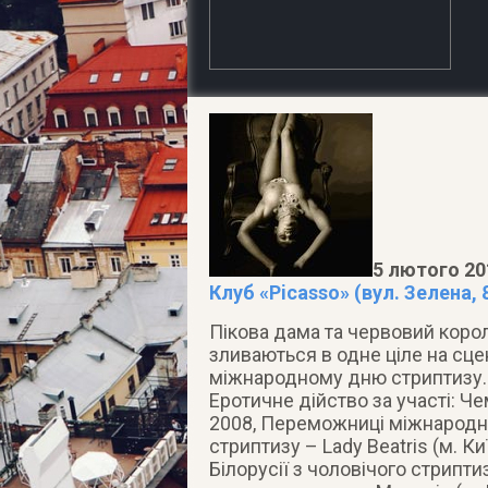
5 лютого 201
Клуб «Picasso» (вул. Зелена, 
Пікова дама та червовий король
зливаються в одне ціле на сце
міжнародному дню стриптизу.
Еротичне дійство за участі: Че
2008, Переможниці міжнародног
стриптизу – Lady Beatris (м. Ки
Білорусії з чоловічого стриптизу