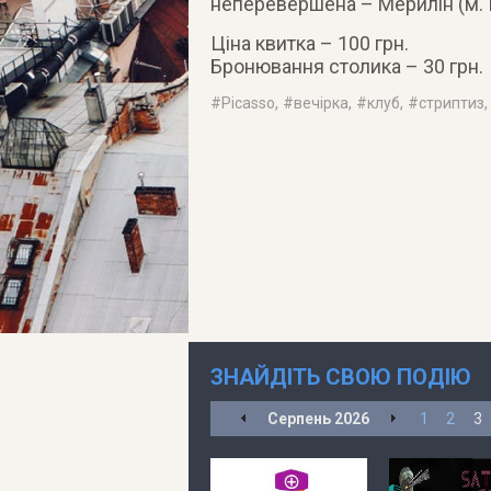
неперевершена – Мерилін (м. К
Ціна квитка – 100 грн.
Бронювання столика – 30 грн.
#
Picasso
, #
вечірка
, #
клуб
, #
стриптиз
,
ЗНАЙДІТЬ СВОЮ ПОДІЮ
Серпень
2026
1
2
3