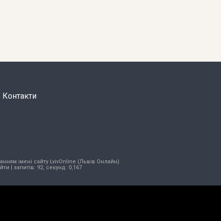
Контакти
нням імені сайту LvivOnline (Львів Онлайн).
ійти
| запитів: 92, секунд: 0,167