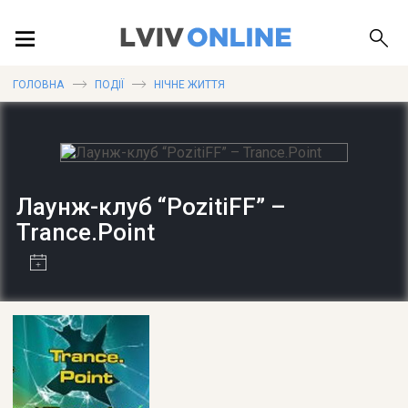
ПОДІЇ
ГОЛОВНА
ПОДІЇ
НІЧНЕ ЖИТТЯ
ЛОКАЦІЇ
Лаунж-клуб “PozitiFF” –
Trance.Point
ПУБЛІКАЦІЇ
ДОВІДКА