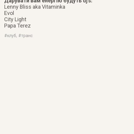
Дарувати вам енергію будуть dj’s:
Lenny Bliss aka Vitaminka
Evol
City Light
Papa Terez
#
клуб
, #
транс