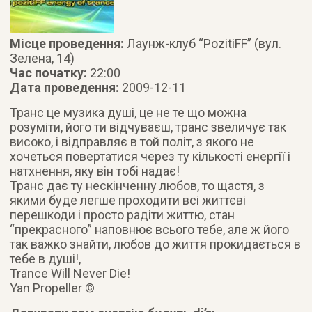
Місце проведення:
Лаунж-клуб “PozitiFF” (вул.
Зелена, 14)
Час початку:
22:00
Дата проведення:
2009-12-11
Транс це музика душі, це не те що можна
розуміти, його ти відчуваєш, транс звеличує так
високо, і відправляє в той політ, з якого не
хочеться повертатися через ту кількості енергії і
натхнення, яку він тобі надає!
Транс дає ту нескінченну любов, то щастя, з
якими буде легше проходити всі життєві
перешкоди і просто радіти життю, стан
“прекрасного” наповнює всього тебе, але ж його
так важко знайти, любов до життя прокидається в
тебе в душі!,
Trance Will Never Die!
Yan Propeller ©