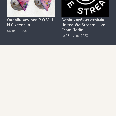
Онлайн вечірка P O V I L
Серія клубних стрімів
N O / techija
United We Stream: Live
From Berlin
06 квітня 2020
до 08 квітня 2020