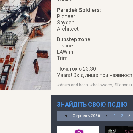
Paradek Soldiers:
Pioneer
Sayden
Architeсt
Dubstep zone:
Insane
LAWrin
Trim
Початок о 23:30
Увага! Вхід лише при наявності
#
drum and bass
, #
halloween
, #
Геловін
ЗНАЙДІТЬ СВОЮ ПОДІЮ
Серпень
2026
1
2
3