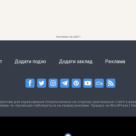
РЕКЛАМА НА САЙТІ
т
Додати подію
Додати заклад
Реклама
тому для індексування гіперпосиланні на сторінку оригінальної статті з вказа
лама» та «промоція» публікується на правах реклами. Працює на
WordPress
|
Ув