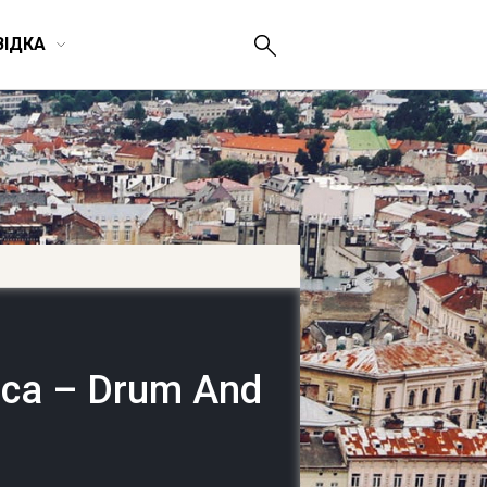
ВІДКА
са – Drum And