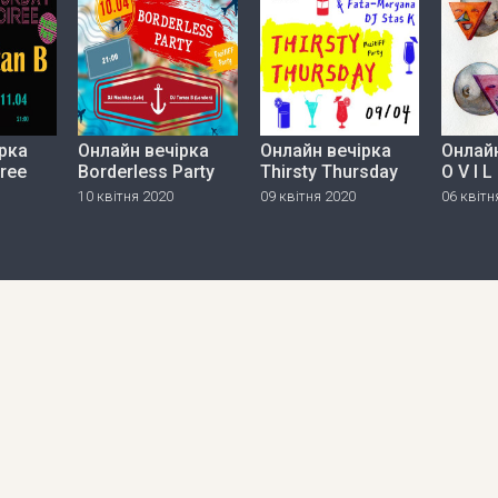
рка
Онлайн вечірка
Онлайн вечірка
Онлайн
iree
Borderless Party
Thirsty Thursday
O V I L
10 квітня 2020
09 квітня 2020
06 квітн