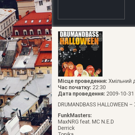
Місце проведення:
Хмільний д
Час початку:
22:30
Дата проведення:
2009-10-31
DRUMANDBASS HALLOWEEN – Хе
FunkMasters:
MaxNRG feat. MC N.E.D
Derrick
Tonika