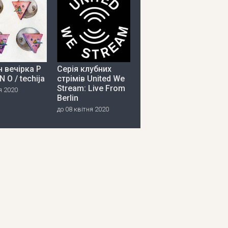
 вечірка P
Серія клубних
 N O / techija
стрімів United We
Stream: Live From
я 2020
Berlin
до 08 квітня 2020