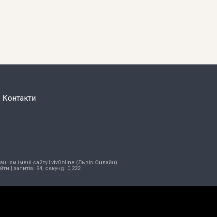
Контакти
нням імені сайту LvivOnline (Львів Онлайн).
ійти
| запитів: 94, секунд: 0,222