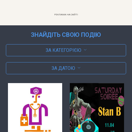
РЕКЛАМА НА САЙТІ
ЗНАЙДІТЬ СВОЮ ПОДІЮ
ЗА КАТЕГОРІЄЮ
ЗА ДАТОЮ