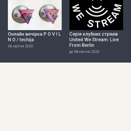
Онлайн вечірка P O V I L
Серія клубних стрімів
N O / techija
United We Stream: Live
From Berlin
06 квітня 2020
до 08 квітня 2020