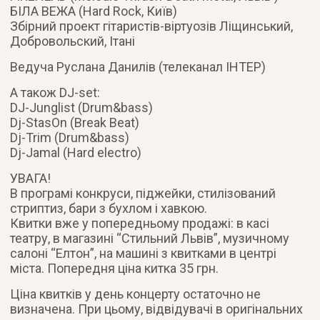
БІЛА ВЕЖА (Hard Rock, Київ)
Збірний проект гітаристів-віртуозів Ліщинський,
Добровольский, Ітані
Ведуча Руслана Данилів (телеканал ІНТЕР)
А також DJ-set:
DJ-Junglist (Drum&bass)
Dj-StasOn (Break Beat)
Dj-Trim (Drum&bass)
Dj-Jamal (Hard electro)
УВАГА!
В програмі конкруси, піджейки, стилізований
стриптиз, бари з бухлом і хавкою.
Квитки вже у попередньому продажі: в касі
театру, в магазині “Стильний Львів”, музичному
салоні “Елтон”, на машині з квитками в центрі
міста. Попередня ціна китка 35 грн.
Ціна квитків у день концерту остаточно не
визначена. При цьому, відвідувачі в оригінальних