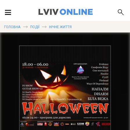
ПОДІЇ
ГОЛОВНА
ПОДІЇ
НІЧНЕ ЖИТТЯ
ЛОКАЦІЇ
ПУБЛІКАЦІЇ
ДОВІДКА