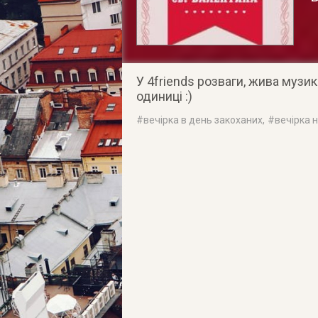
У 4friends розваги, жива музик
одиниці :)
#
вечірка в день закоханих
, #
вечірка 