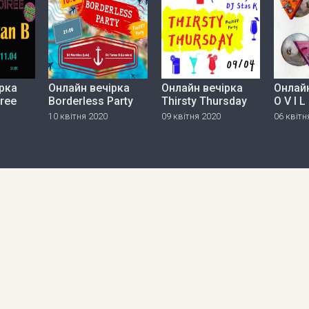
рка
Онлайн вечірка
Онлайн вечірка
Онлайн
iree
Borderless Party
Thirsty Thursday
O V I L
10 квітня 2020
09 квітня 2020
06 квітн