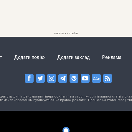
РЕКЛАМА НА САЙТІ
т
Додати подію
Додати заклад
Реклама
тому для індексування гіперпосиланні на сторінку оригінальної статті з вказа
лама» та «промоція» публікується на правах реклами. Працює на
WordPress
|
Ув