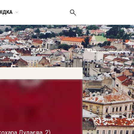
ВІДКА
жохара Дудаєва, 2
)