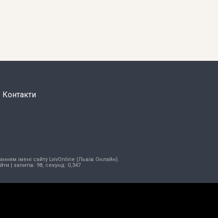
Контакти
нням імені сайту LvivOnline (Львів Онлайн).
ійти
| запитів: 98, секунд: 0,347