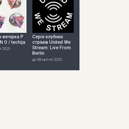
 вечірка P
Серія клубних
 N O / techija
стрімів United We
Stream: Live From
я 2020
Berlin
до 08 квітня 2020