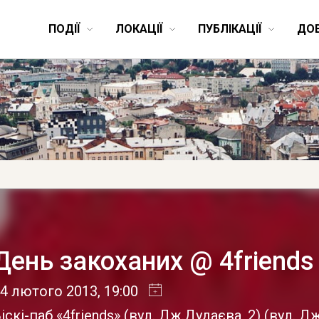
ПОДІЇ
ЛОКАЦІЇ
ПУБЛІКАЦІЇ
ДО
День закоханих @ 4friends
4 лютого 2013
, 19:00
іскі-паб «4friends» (вул. Дж.Дудаєва, 2)
(
вул. Д