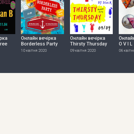
рка
Онлайн вечірка
Онлайн вечірка
Онлайн
iree
Borderless Party
Thirsty Thursday
O V I L
10 квітня 2020
09 квітня 2020
06 квітн