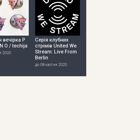
 вечірка P
Серія клубних
 N O / techija
стрімів United We
Stream: Live From
я 2020
Berlin
до 08 квітня 2020