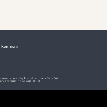
Контакти
нням імені сайту LvivOnline (Львів Онлайн).
ійти
| запитів: 97, секунд: 0,193