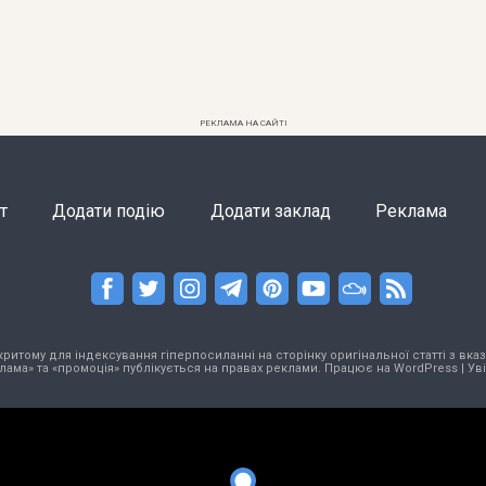
РЕКЛАМА НА САЙТІ
т
Додати подію
Додати заклад
Реклама
тому для індексування гіперпосиланні на сторінку оригінальної статті з вказа
лама» та «промоція» публікується на правах реклами. Працює на
WordPress
|
Ув