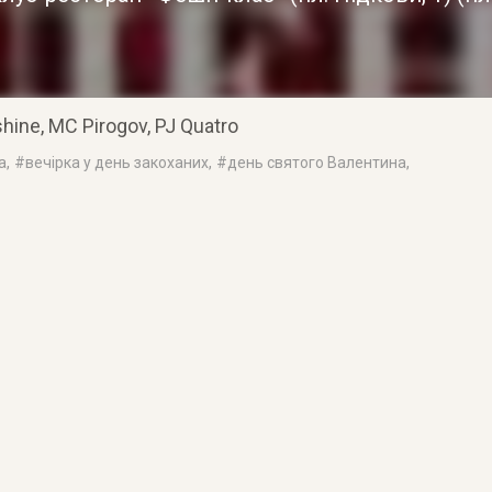
ine, MC Pirogov, PJ Quatro
а
, #
вечірка у день закоханих
, #
день святого Валентина
,