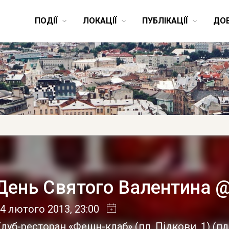
ПОДІЇ
ЛОКАЦІЇ
ПУБЛІКАЦІЇ
ДО
День Святого Валентина @
4 лютого 2013
, 23:00
луб-ресторан «Фешн-клаб» (пл. Підкови, 1)
(
пл