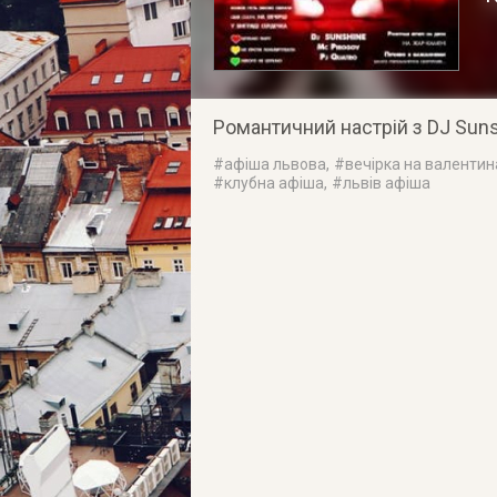
Романтичний настрій з DJ Sunsh
#
афіша львова
, #
вечірка на валентин
#
клубна афіша
, #
львів афіша