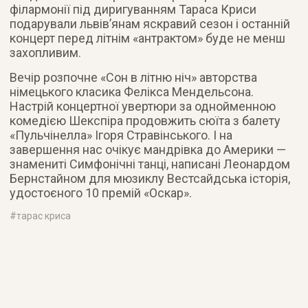
філармонії під диригуванням Тараса Криси
подарували львів’янам яскравий сезон і останній
концерт перед літнім «антрактом» буде не менш
захопливим.
Вечір розпочне «Сон в літню ніч» авторства
німецького класика Фелікса Мендельсона.
Настрій концертної увертюри за однойменною
комедією Шекспіра продовжить сюїта з балету
«Пульчінелла» Ігоря Стравінського. І на
завершення нас очікує мандрівка до Америки —
знамениті Симфонічні танці, написані Леонардом
Бернстайном для мюзиклу Вестсайдська історія,
удостоєного 10 премій «Оскар».
#
тарас криса