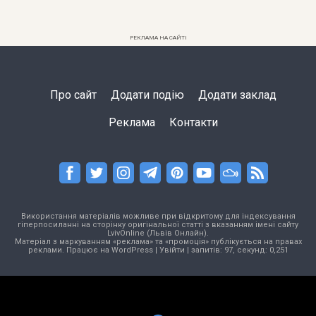
РЕКЛАМА НА САЙТІ
Про сайт
Додати подію
Додати заклад
Реклама
Контакти
Використання матеріалів можливе при відкритому для індексування
гіперпосиланні на сторінку оригінальної статті з вказанням імені сайту
LvivOnline (Львів Онлайн).
Матеріал з маркуванням «реклама» та «промоція» публікується на правах
реклами. Працює на
WordPress
|
Увійти
| запитів: 97, секунд: 0,251