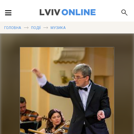
ПОДІЇ
ГОЛОВНА
ПОДІЇ
МУЗИКА
ЛОКАЦІЇ
ПУБЛІКАЦІЇ
ДОВІДКА