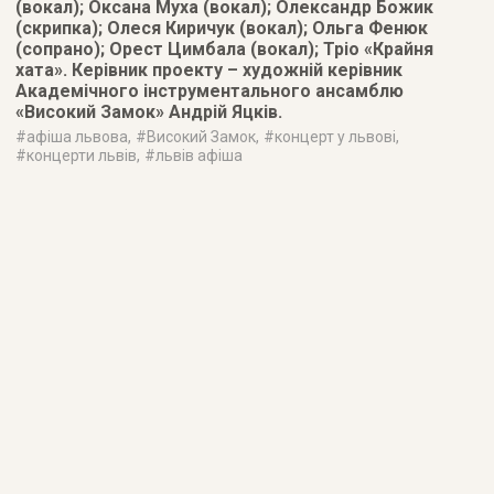
(вокал); Оксана Муха (вокал); Олександр Божик
(скрипка); Олеся Киричук (вокал); Ольга Фенюк
(сопрано); Орест Цимбала (вокал); Тріо «Крайня
хата». Керівник проекту – художній керівник
Академічного інструментального ансамблю
«Високий Замок» Андрій Яцків.
#
афіша львова
, #
Високий Замок
, #
концерт у львові
,
#
концерти львів
, #
львів афіша