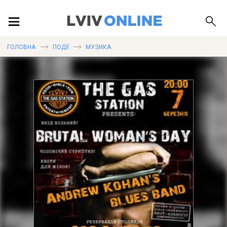
ПОДІЇ
ГОЛОВНА
ПОДІЇ
МУЗИКА
ЛОКАЦІЇ
ПУБЛІКАЦІЇ
ДОВІДКА