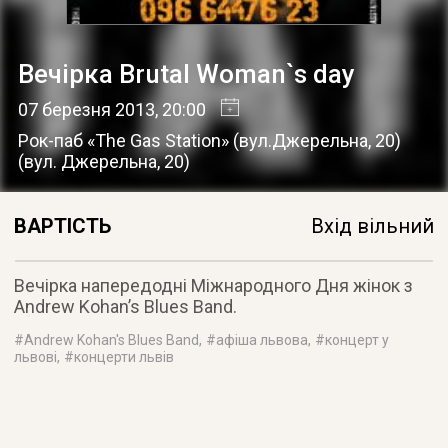
Вечірка Brutal Woman`s day
07 березня 2013
, 20:00
Рок-паб «The Gas Station» (вул.Джерельна, 20)
(
вул. Джерельна, 20
)
ВАРТІСТЬ
Вхід вільний
Вечірка напередодні Міжнародного Дня жінок з
Andrew Kohan’s Blues Band.
#
Andrew Kohan's Blues Band
, #
афіша львова
, #
концерт у
львові
, #
концерти львів