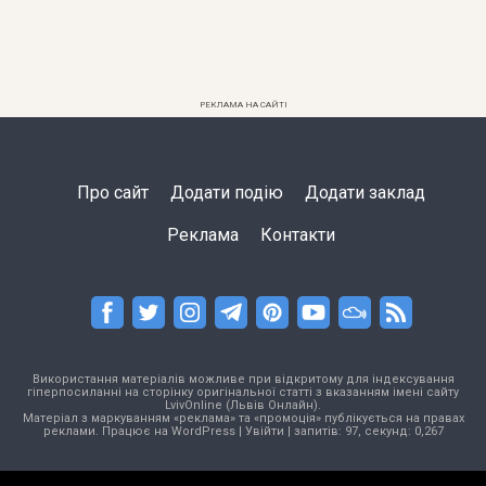
РЕКЛАМА НА САЙТІ
Про сайт
Додати подію
Додати заклад
Реклама
Контакти
Використання матеріалів можливе при відкритому для індексування
гіперпосиланні на сторінку оригінальної статті з вказанням імені сайту
LvivOnline (Львів Онлайн).
Матеріал з маркуванням «реклама» та «промоція» публікується на правах
реклами. Працює на
WordPress
|
Увійти
| запитів: 97, секунд: 0,267