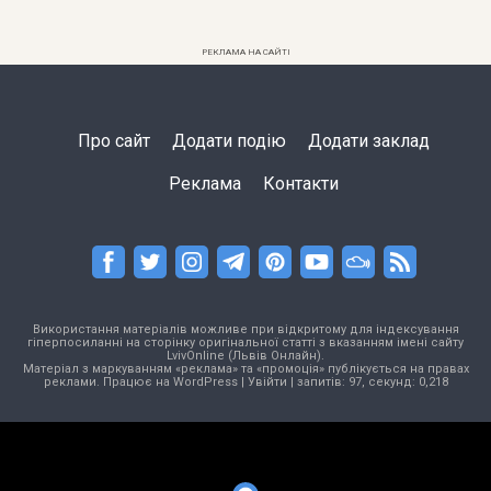
РЕКЛАМА НА САЙТІ
Про сайт
Додати подію
Додати заклад
Реклама
Контакти
Використання матеріалів можливе при відкритому для індексування
гіперпосиланні на сторінку оригінальної статті з вказанням імені сайту
LvivOnline (Львів Онлайн).
Матеріал з маркуванням «реклама» та «промоція» публікується на правах
реклами. Працює на
WordPress
|
Увійти
| запитів: 97, секунд: 0,218