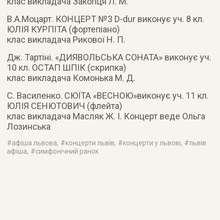
клас викладача Закопця Л. М.
В.А.Моцарт. КОНЦЕРТ №3 D-dur виконує уч. 8 кл.
ЮЛІЯ КУРПІТА (фортепіано)
клас викладача Рикової Н. П.
Дж. Тартіні. «ДИЯВОЛЬСЬКА СОНАТА» виконує уч.
10 кл. ОСТАП ШПІК (скрипка)
клас викладача Комонька М. Д.
С. Василенко. СЮЇТА «ВЕСНОЮ»виконує уч. 11 кл.
ЮЛІЯ СЕНЮТОВИЧ (флейта)
клас викладача Масляк Ж. І. Концерт веде Ольга
Лозинська
#
афіша львова
, #
концерти львів
, #
концерти у львові
, #
львів
афіша
, #
симфонічний ранок