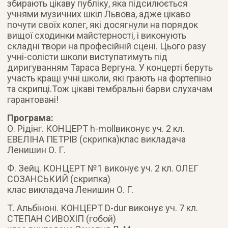
збирають цікаву публіку, яка підсилюється
учнями музичних шкіл Львова, адже цікаво
почути своїх колег, які досягнули на порядок
вищої сходинки майстерності, і виконують
складні твори на професійній сцені. Цього разу
учні-солісти школи виступатимуть під
диригуванням Тараса Вергуна. У концерті беруть
участь кращі учні школи, які грають на фортепіно
та скрипці.Тож цікаві тембральні барви слухачам
гарантовані!
Програма:
О. Рідінг. КОНЦЕРТ h-mollвиконує уч. 2 кл.
ЕВЕЛІНА ПЕТРІВ (скрипка)клас викладача
Ленишин О. Г.
Ф. Зейц. КОНЦЕРТ №1 виконує уч. 2 кл. ОЛЕГ
СОЗАНСЬКИЙ (скрипка)
клас викладача Ленишин О. Г.
Т. Альбіноні. КОНЦЕРТ D-dur виконує уч. 7 кл.
СТЕПАН СИВОХІП (гобой)