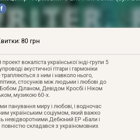
витки: 80 грн
проект вокаліста української інді-групи 5
проводі акустичної гітари і гармоніки
 трапляються з ним і навколо нього,
літики, стосунків між людьми і любові до
 Бобом Діланом, Девідом Кросбі і Ніком
ком, музикою 60-х.
ми панування миру і любові, і водночас
сним українським соціумом, який важко
ь невідворотними.Дебюний ЕР «Бали і
і повністю складався з україномовних