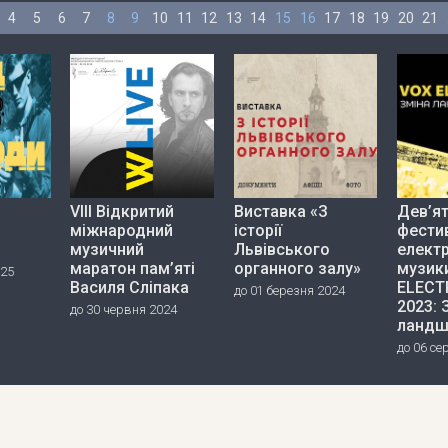
4
5
6
7
8
9
10
11
12
13
14
15
16
17
18
19
20
21
VIII Відкритий
Виставка «З
Дев’я
міжнародний
історії
фести
музичний
Львівського
елект
маратон пам’яті
органного залу»
музик
025
Василя Сліпака
ELECT
до 01 березня 2024
2023: 
до 30 червня 2024
ландш
до 06 се