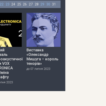
22
23
24
25
26
27
28
29
30
31
тий
Виставка
валь
«Олександр
роакустичної
Мишуга – король
и VOX
тенорів»
RONICA
до 07 липня 2023
Зміна
афту
рпня 2023