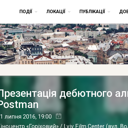
ПОДІЇ
ЛОКАЦІЇ
ПУБЛІКАЦІЇ
ДО
Презентація дебютного а
Postman
1 липня 2016
, 19:00
іноцентр «Горіховий» / Lviv Film Center
(
вул. В