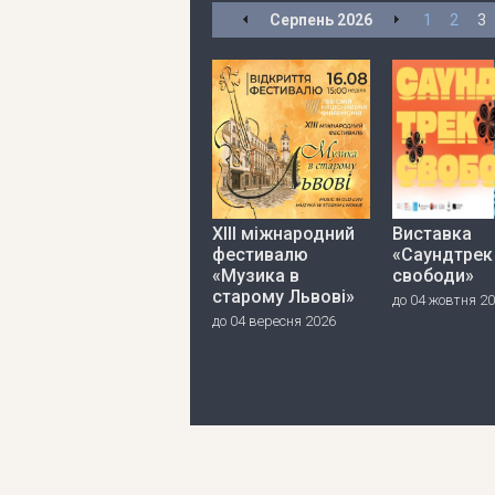
Серпень
2026
1
2
3
ХІІІ міжнародний
Виставка
фестивалю
«Саундтрек
«Музика в
свободи»
старому Львові»
до 04 жовтня 2
до 04 вересня 2026