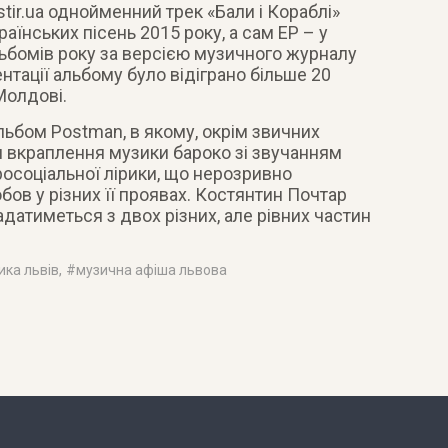
tir.ua однойменний трек «Бали і Кораблі»
аїнських пісень 2015 року, а сам ЕР – у
ьбомів року за версією музичного журналу
тації альбому було відіграно більше 20
 Молдові.
льбом Postman, в якому, окрім звичних
 вкраплення музики бароко зі звучанням
тросоціальної лірики, що нерозривно
бов у різних її проявах. Костянтин Почтар
датиметься з двох різних, але рівних частин
ика львів
, #
музична афіша львова