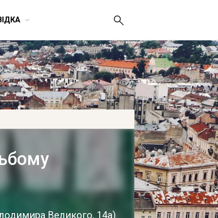
ВІДКА
льбому
олодимира Великого, 14а
)