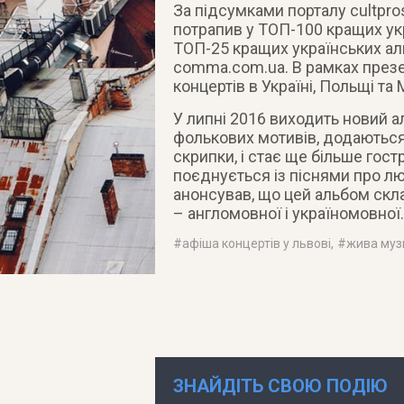
За підсумками порталу cultpros
потрапив у ТОП-100 кращих укр
ТОП-25 кращих українських ал
comma.com.ua. В рамках презен
концертів в Україні, Польщі та
У липні 2016 виходить новий а
фолькових мотивів, додаються
скрипки, і стає ще більше гос
поєднується із піснями про лю
анонсував, що цей альбом скла
– англомовної і україномовної.
#
афіша концертів у львові
, #
жива муз
ЗНАЙДІТЬ СВОЮ ПОДІЮ