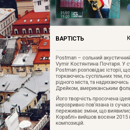
К
ВАРТІСТЬ
Postman – сольний акустичний 
Vymir Костянтина Почтаря. У су
Postman розповідає історії, що
торкаючись суспільних тем, по
рідного міста, та надихаючись
Дрейком, американським фоль
Його творчість просочена ідея
нерозривно пов’язана із суча
переживає зміни, що виявилис
Кораблі» вийшов восени 2015 
композицій.