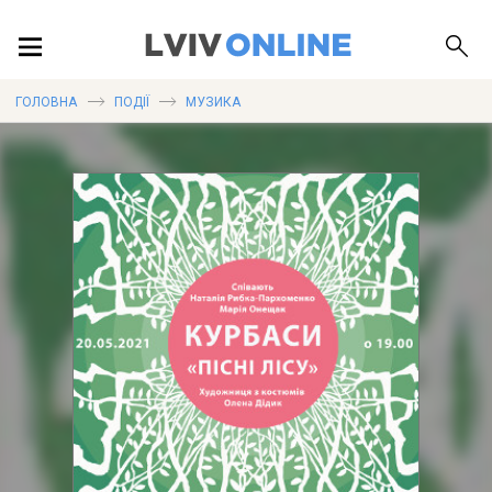
ПОДІЇ
ГОЛОВНА
ПОДІЇ
МУЗИКА
ЛОКАЦІЇ
ПУБЛІКАЦІЇ
ДОВІДКА