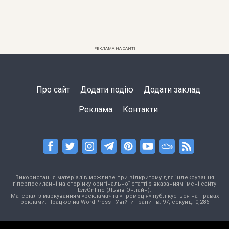
РЕКЛАМА НА САЙТІ
Про сайт
Додати подію
Додати заклад
Реклама
Контакти
Використання матеріалів можливе при відкритому для індексування
гіперпосиланні на сторінку оригінальної статті з вказанням імені сайту
LvivOnline (Львів Онлайн).
Матеріал з маркуванням «реклама» та «промоція» публікується на правах
реклами. Працює на
WordPress
|
Увійти
| запитів: 97, секунд: 0,286