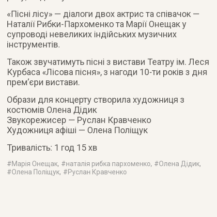
«Пісні лісу» — діалоги двох актрис та співачок —
Наталії Рибки-Пархоменко та Марії Онещак у
супроводі невеликих індійських музичних
інструментів.
Також звучатимуть пісні з вистави Театру ім. Леся
Курбаса «Лісова пісня», з нагоди 10-ти років з дня
прем’єри вистави.
Образи для концерту створила художниця з
костюмів Олена Дідик
Звукорежисер — Руслан Кравченко
Художниця афіші — Олена Поліщук
Тривалість: 1 год 15 хв
#
Марія Онещак
, #
наталія рибка пархоменко
, #
Олена Дідик
,
#
Олена Поліщук
, #
Руслан Кравченко