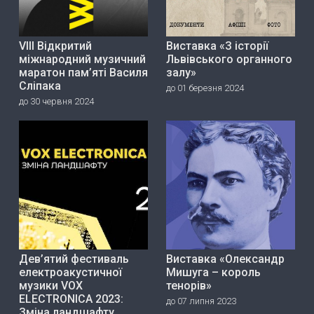
VIII Відкритий
Виставка «З історії
міжнародний музичний
Львівського органного
маратон пам’яті Василя
залу»
Сліпака
до 01 березня 2024
до 30 червня 2024
Дев’ятий фестиваль
Виставка «Олександр
електроакустичної
Мишуга – король
музики VOX
тенорів»
ELECTRONICA 2023:
до 07 липня 2023
Зміна ландшафту