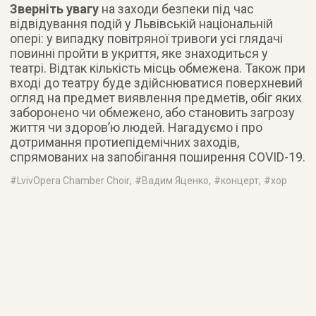
Зверніть увагу
на заходи безпеки під час
відвідування подій у Львівській національній
опері: у випадку повітряної тривоги усі глядачі
повинні пройти в укриття, яке знаходиться у
театрі. Відтак кількість місць обмежена. Також при
вході до театру буде здійснюватися поверхневий
огляд на предмет виявлення предметів, обіг яких
заборонено чи обмежено, або становить загрозу
життя чи здоров’ю людей. Нагадуємо і про
дотримання протиепідемічних заходів,
спрямованих на запобігання поширення COVID-19.
#
LvivOpera Chamber Choir
, #
Вадим Яценко
, #
концерт
, #
хор