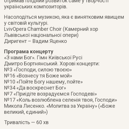
отримав плідний розвиток саме у творчості
українських композиторів.
Насолодіться музикою, яка є винятковим явищем
у світовій культурі.
LvivOpera Chamber Choir (Камерний хор
Львівської національної опери)
Диригент – Вадим Яценко
Програма концерту
«З нами Бог». Гімн Київської Русі
Дмитро Бортнянський. Хорові концерти:
№3 «Господи, силою твоєю»
№16 «Вознесу тя Боже мой»
№10 «Пойте Богу нашему, пойте»
№34 «Да воскреснет Бог»
№7 «Приідіте возрадуємся Господеві»
№17 «Коль возлюблена селенія твоя, Господи»
Микола Лисенко. «Молитва за Україну» («Боже
великий, єдиний»)
Тривалість — 60 хв