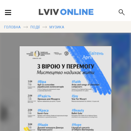
ПОДІЇ
ГОЛОВНА
ПОДІЇ
МУЗИКА
ЛОКАЦІЇ
ПУБЛІКАЦІЇ
ДОВІДКА