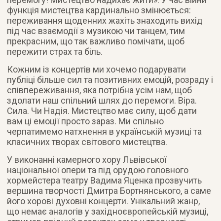
функція мистецтва кардинально змінюється:
переживання щоденних жахіть знаходить вихід
під час взаємодії з музикою чи танцем, тим
прекрасним, що так важливо помічати, щоб
пережити страх та біль.
Кожним із концертів ми хочемо подарувати
публіці більше сил та позитивних емоцій, розраду і
співпереживання, яка потрібна усім нам, щоб
здолати наш спільний шлях до перемоги. Віра.
Сила. Чи Надія. Мистецтво має силу, щоб дати
вам ці емоції просто зараз. Ми спільно
черпатимемо натхнення в українській музиці та
класичних творах світового мистецтва.
У виконанні камерного хору Львівської
національної опери та під орудою головного
хормейстера театру Вадима Яценка прозвучить
вершина творчості Дмитра Бортнянського, а саме
його хорові духовні концерти. Унікальний жанр,
що немає аналогів у західноєвропейській музиці,