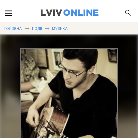
ПОДІЇ
ГОЛОВНА
ПОДІЇ
МУЗИКА
ЛОКАЦІЇ
ПУБЛІКАЦІЇ
ДОВІДКА