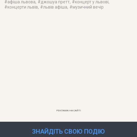
#
афіша львова
, #
джошуа претт
, #
концерт у львові
,
#
концерти львів
, #
львів афіша
, #
музичний вечір
РЕКЛАМА НА САЙТІ
ЗНАЙДІТЬ СВОЮ ПОДІЮ