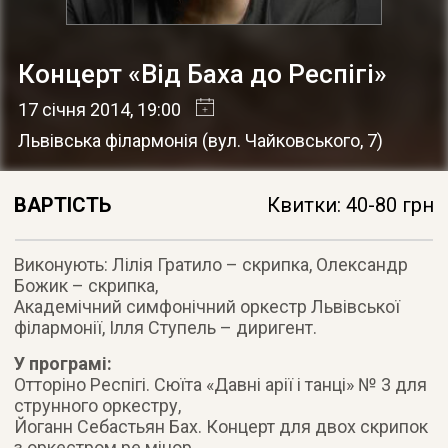
Концерт «Від Баха до Респігі»
17 січня 2014
, 19:00
Львівська філармонія
(
вул. Чайковського, 7
)
ВАРТІСТЬ
Квитки: 40-80 грн
Виконують: Лілія Гратило – скрипка, Олександр
Божик – скрипка,
Академічний симфонічний оркестр Львівської
філармонії, Ілля Ступель – диригент
.
У програмі:
Отторіно Респігі. Сюїта «Давні арії і танці» № 3 для
струнного оркестру,
Йоганн Себастьян Бах. Концерт для двох скрипок
з оркестром ре мінор,