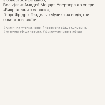
Вольфганг Амадей Моцарт. Увертюра до опери
«Викрадення з сералю»,
Георг Фрідріх Гендель. «Музика на воді», три
оркестрові сюїти.
#
класична музика львів
, #
львівська афіша концертів
,
#
музична афіша львова
, #
філармонія львів афіша