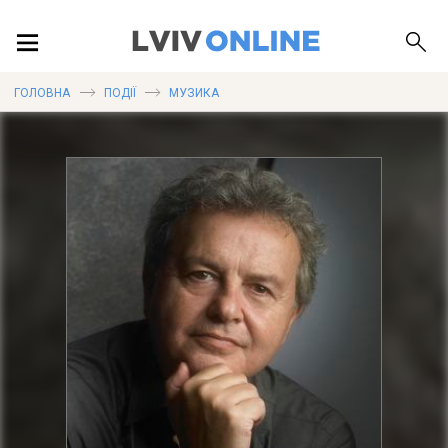
ПОДІЇ
ГОЛОВНА
ПОДІЇ
МУЗИКА
ЛОКАЦІЇ
ПУБЛІКАЦІЇ
ДОВІДКА