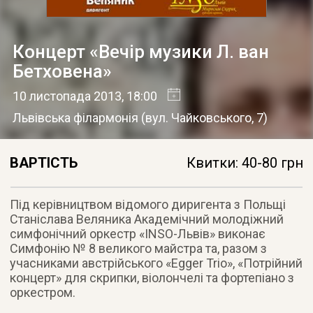
Концерт «Вечір музики Л. ван
Бетховена»
10 листопада 2013
, 18:00
Львівська філармонія
(
вул. Чайковського, 7
)
ВАРТІСТЬ
Квитки: 40-80 грн
Під керівництвом відомого диригента з Польщі
Станіслава Веляника Академічний молодіжний
симфонічний оркестр «INSO-Львів» виконає
Симфонію № 8 великого майстра та, разом з
учасниками австрійського «Egger Trio»
, «Потрійний
концерт» для скрипки, віолончелі та фортепіано з
оркестром.