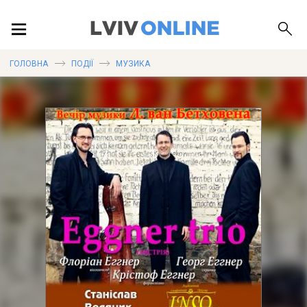
ПОДІЇ
ГОЛОВНА
ПОДІЇ
МУЗИКА
ЛОКАЦІЇ
ПУБЛІКАЦІЇ
ДОВІДКА