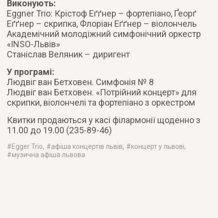
Виконують:
Eggner Trio: Крістоф Еґґнер – фортепіано, Ґеорґ
Еґґнер – скрипка, Флоріан Еґґнер – віолончель
Академічний молодіжний симфонічний оркестр
«ІNSO-Львів»
Станіслав Веляник – диригент
У програмі:
Людвіг ван Бетховен. Симфонія № 8
Людвіг ван Бетховен. «Потрійний концерт» для
скрипки, віолончелі та фортепіано з оркестром
Квитки продаються у касі філармонії щоденно з
11.00 до 19.00 (235-89-46)
#
Egger Trio
, #
афіша концертів львів
, #
концерт у львові
,
#
музична афіша львова