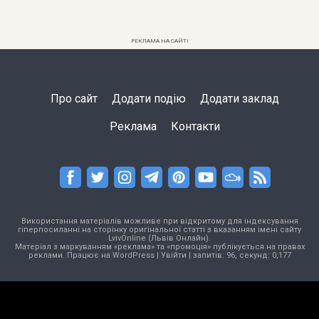
РЕКЛАМА НА САЙТІ
Про сайт
Додати подію
Додати заклад
Реклама
Контакти
Використання матеріалів можливе при відкритому для індексування
гіперпосиланні на сторінку оригінальної статті з вказанням імені сайту
LvivOnline (Львів Онлайн).
Матеріал з маркуванням «реклама» та «промоція» публікується на правах
реклами. Працює на
WordPress
|
Увійти
| запитів: 96, секунд: 0,177