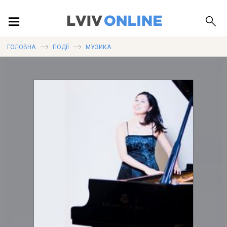
ПОДІЇ
ГОЛОВНА
ПОДІЇ
МУЗИКА
ЛОКАЦІЇ
ПУБЛІКАЦІЇ
ДОВІДКА