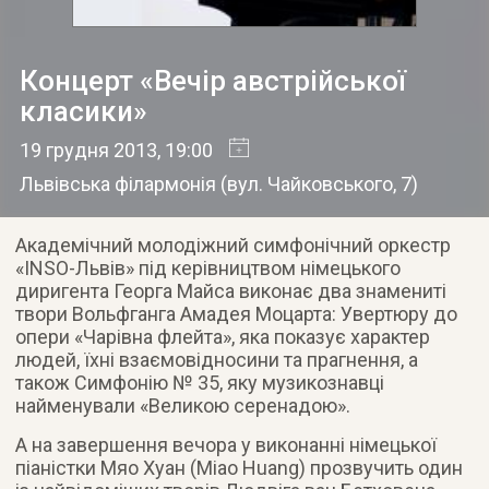
Концерт «Вечір австрійської
класики»
19 грудня 2013
, 19:00
Львівська філармонія
(
вул. Чайковського, 7
)
Академічний молодіжний симфонічний оркестр
«INSO-Львів» під керівництвом німецького
диригента Георга Майса виконає два знамениті
твори Вольфганга Амадея Моцарта
: Увертюру до
опери «Чарівна флейта», яка показує характер
людей, їхні взаємовідносини та прагнення, а
також Симфонію № 35, яку музикознавці
найменували «Великою серенадою».
А на завершення вечора у виконанні німецької
піаністки Мяо Хуан (Miao Huang) прозвучить один