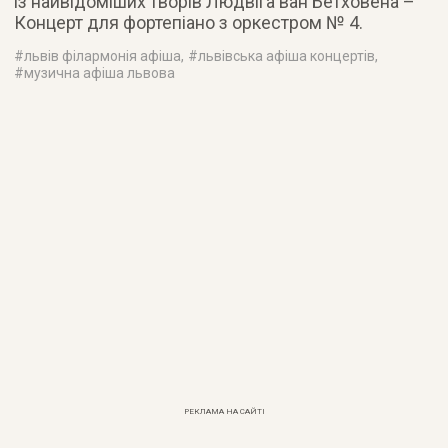
із найвідоміших творів Людвіга ван Бетховена –
Концерт для фортепіано з оркестром № 4.
#
львів філармонія афіша
, #
львівська афіша концертів
,
#
музична афіша львова
РЕКЛАМА НА САЙТІ