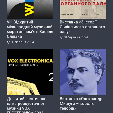
VIII Відкритий
Виставка «З історії
міжнародний музичний
Львівського органного
маратон пам’яті Василя
залу»
Сліпака
до 01 березня 2024
до 30 червня 2024
Дев’ятий фестиваль
Виставка «Олександр
електроакустичної
Мишуга – король
музики VOX
тенорів»