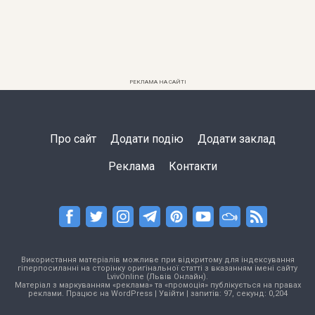
РЕКЛАМА НА САЙТІ
Про сайт
Додати подію
Додати заклад
Реклама
Контакти
Використання матеріалів можливе при відкритому для індексування
гіперпосиланні на сторінку оригінальної статті з вказанням імені сайту
LvivOnline (Львів Онлайн).
Матеріал з маркуванням «реклама» та «промоція» публікується на правах
реклами. Працює на
WordPress
|
Увійти
| запитів: 97, секунд: 0,204