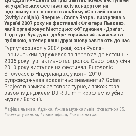
До «Дзиґи» «Свята Ватра» завітає поміж виступами
на українських фестивалях із концертом на
підтримку свого нового альбому «Світлий шлях»
(Svitlyi schljah). Вперше «Свята Ватра» виступила в
Україні 2007 року на фестивалі «Флюгери Львова»,
який організовує Мистецьке об”єднання «Дзиґа».
Тоді гурт був дуже добре сприйнятий львівською
публікою, а тепер наші друзі знову завітають до нас.
Гурт утворився у 2004 році, коли Руслан
Трочинський одружився та переїхав до Естонії. З
2005 року гурт активно гастролює Європою, у січні
2010 року виступив на фестивалі Eurosonic
Showcase в Нідерландах, у квітні 2010
супроводжував всесвітньо знаменитий Gotan
Project в рамках світового турне, а також грав
разом із ді-джеєм DJ P. Julm – королем клубної
музики Естонії.
#
афіша львова
, #
дзика
, #
жива музика львів
, #
квартира 35
,
#
конерт у львові
, #
львів афіша
, #
свята ватра