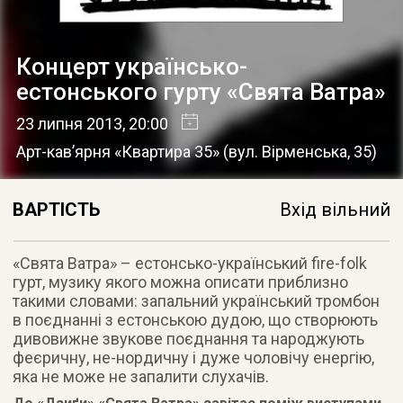
Концерт українсько-
естонського гурту «Свята Ватра»
23 липня 2013
, 20:00
Арт-кав’ярня «Квартира 35»
(
вул. Вірменська, 35
)
ВАРТІСТЬ
Вхід вільний
«Свята Ватра» – естонсько-український fire-folk
гурт, музику якого можна описати приблизно
такими словами: запальний український тромбон
в поєднанні з естонською дудою
, що створюють
дивовижне звукове поєднання та народжують
феєричну, не-нордичну і дуже чоловічу енергію,
яка не може не запалити слухачів.