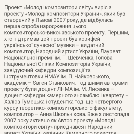
Проект «Молоді композитори світу» виріс з
проекту «Молоді композитори України», який був
створений у Львові 2007 року, де відбулась
перша спроба народження цього
композиторсько-виконавського проекту. Першим,
хто підтримав цей проект був корифей
української сучасної музики – видатний
композитор, Народний артист України, Лауреат
Національної премії ім. Т. Шевченка, Голова
Національної Спілки Композиторів України,
завідуючий кафедри композиції та
інструментовки НМАУ ім. П. Чайковського,
академік – Євген Станкович. Тодішніми авторами
проекту були доцент ЛНМА ім. М. Лисенка –
доцент кафедри камерного ансамблю і квартету –
Халіса Гумецька і студентка тоді ще четвертого
курсу теоретико-композиторського факультету,
композитор – Анна Школьнікова. Вже з листопада
2007 року активно як Автор проекту «Молоді
композитори світу» приєднався і Народний
артист України, керівник Камерного оркестру