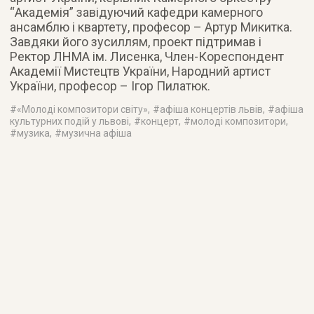
“Академія” завідуючий кафедри камерного
ансамблю і квартету, професор – Артур Микитка.
Завдяки його зусиллям, проект підтримав і
Ректор ЛНМА ім. Лисенка, Член-Кореспондент
Академії Мистецтв України, Народний артист
України, професор – Ігор Пилатюк.
#
«Молоді композитори світу»
, #
афіша концертів львів
, #
афіша
культурних подій у львові
, #
концерт
, #
молоді композитори
,
#
музика
, #
музична афіша