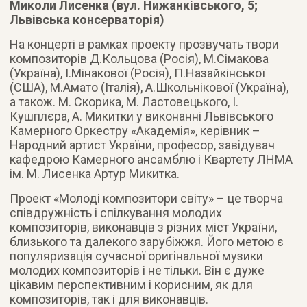
Миколи Лисенка (вул. Нижанківського, 5;
Львівська консерваторія)
На концерті в рамках проекту прозвучать твори
композиторів Д.Кольцова (Росія), М.Сімакова
(Україна), І.Мінакової (Росія), П.Назайкінської
(США), М.Амато (Італія), А.Школьнікової (Україна),
а також. М. Скорика, М. Ластовецького, І.
Кушплєра, А. Микитки у виконанні Львівського
Камерного Оркестру «Академія»
, керівник –
Народний артист України, професор, завідувач
кафедрою Камерного ансамблю і Квартету ЛНМА
ім. М. Лисенка Артур Микитка.
Проект «Молоді композитори світу» – це творча
співдружність і спілкування молодих
композиторів, виконавців з різних міст України,
близького та далекого зарубіжжя. Його метою є
популяризація сучасної оригінальної музики
молодих композиторів і не тільки. Він є дуже
цікавим перспективним і корисним, як для
композиторів, так і для виконавців.